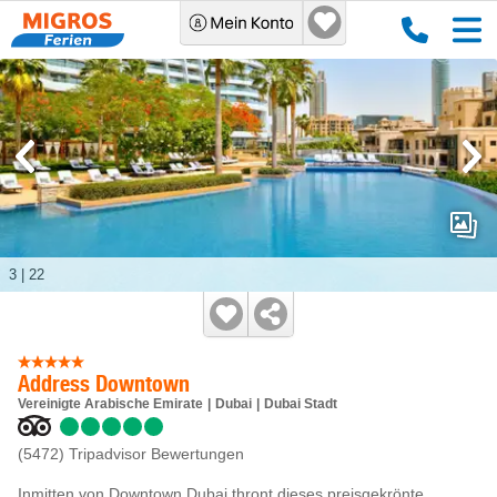
3
|
22
Address Downtown
Vereinigte Arabische Emirate
Dubai
Dubai Stadt
(5472)
Tripadvisor Bewertungen
Inmitten von Downtown Dubai thront dieses preisgekrönte