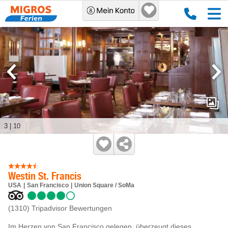
3
|
10
Westin St. Francis
USA
San Francisco
Union Square / SoMa
(1310)
Tripadvisor Bewertungen
Im Herzen von San Francisco gelegen, überzeugt dieses