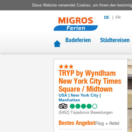
Diese Website verwendet Cookies, um Ihnen den bestmögli
DE
FR
Badeferien
Städtereisen
TRYP by Wyndham
New York City Times
Square / Midtown
USA
New York City
Manhattan
(5452)
Tripadvisor Bewertungen
Bestes Angebot
Flug + Hotel