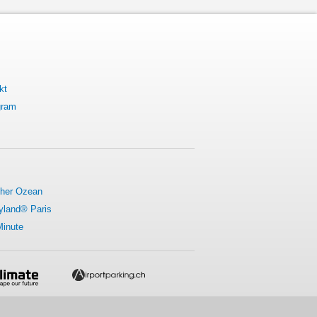
kt
gram
cher Ozean
yland® Paris
Minute