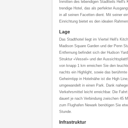
Inmitten des lebendigen Stadtteils Hell's
trendige Hotel, das als perfekter Ausgan
in all seinen Facetten dient. Mit seiner ei
Einrichtung bietet es den idealen Rahmen
Lage
Das Stadthotel liegt im Viertel Hell's Kit
Madison Square Garden und der Penn Stat
Entfernung befindet sich der Hudson Yar
Struktur «Vessel» und der Aussichtsplat
von knapp 1 km erreichen Sie den leuch
nachts ein Highlight, sowie das berühmte
Geheimtipp in Hotelnähe ist die High Lin
umgewandelt in einen Park. Dank nahegele
Verkehrsmittel leicht erreichbar. Die Fa
dauert je nach Verbindung zwischen 45 M
zum Flughafen Newark benötigen Sie etwa
Stunde.
Infrastruktur