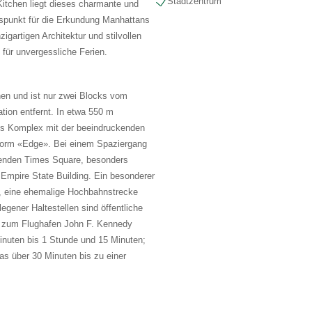
Stadtzentrum
 Kitchen liegt dieses charmante und
gspunkt für die Erkundung Manhattans
nzigartigen Architektur und stilvollen
 für unvergessliche Ferien.
chen und ist nur zwei Blocks vom
ion entfernt. In etwa 550 m
ds Komplex mit der beeindruckenden
tform «Edge». Bei einem Spaziergang
tenden Times Square, besonders
 Empire State Building. Ein besonderer
e, eine ehemalige Hochbahnstrecke
gener Haltestellen sind öffentliche
hrt zum Flughafen John F. Kennedy
inuten bis 1 Stunde und 15 Minuten;
s über 30 Minuten bis zu einer