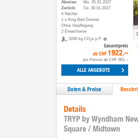
Abreise
:
Mo. 25.01.2027
Zurück
:
Sa. 30.01.2027
4 Nächte
1
x
King Bed Zimmer
Ohne Verpflegung
2 Erwachsene
3
3240 kg CO
e p.P.
2
Gesamtpreis
1922.–
ab
CHF
pro Person
ab
CHF 961.–
ALLE ANGEBOTE
Daten & Preise
Beschr
Details
TRYP by Wyndham New 
Square / Midtown