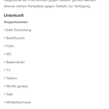
Liegestühle am Pool können gegen Gebühr genutzt werden;
ebenso stehen Parkplätze gegen Gebühr zur Verfügung.
Unterkunft
Doppelzimmer:
• Edle Einrichtung
• Bad/Dusche
• Föhn
• WC
• Bademäntel
• TV
• Telefon
• WLAN (gratis)
• Safe
• Minikühlschrank