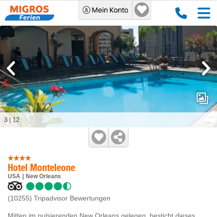
3
|
12
Hotel Monteleone
USA
New Orleans
(10255)
Tripadvisor Bewertungen
Mitten im pulsierenden New Orleans gelegen, besticht dieses