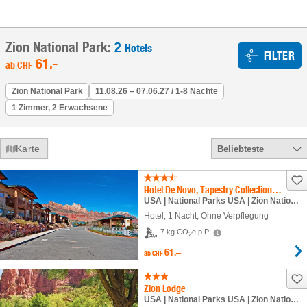
Zion National Park:
2
Hotels
FILTER
61
.-
ab
CHF
Zion National Park
11.08.26 – 07.06.27 / 1-8 Nächte
1 Zimmer, 2 Erwachsene
Karte
Beliebteste
Hotel De Novo, Tapestry Collection by Hilton
USA | National Parks USA | Zion National Park
Hotel
,
1 Nacht
, Ohne Verpflegung
7 kg CO
e p.P.
2
61.–
ab
CHF
Zion Lodge
USA | National Parks USA | Zion National Park