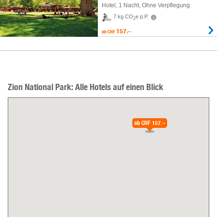
Hotel
,
1 Nacht
, Ohne Verpflegung
7 kg CO
e p.P.
2
157.–
ab
CHF
Zion National Park: Alle Hotels auf einen Blick
ab
CHF 157.–