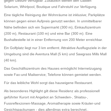
gegen Gebühr verfügbar. Zusätzlich stehen den Gästen
Solarium, Whirlpool, Boutique und Fahrstuhl zur Verfügung.
Eine tägliche Reinigung der Wohnräume ist inklusive; Parkplätze
können gegen einen Aufpreis genutzt werden. In unmittelbarer
Nähe befinden sich ein Supermarkt (300 m), Einkaufszentrum
(200 m), Restaurant (100 m) und eine Bar (300 m). Eine
Bushaltestelle ist in einer Entfernung von 200 Meter erreichbar.
Ein Golfplatz liegt nur 3 km entfernt. Attraktive Ausflugsziele in der
Umgebung sind die Aventura Mall (5 km) und Sawgrass Mills Mall
(40 km).
Das Geschäftszentrum des Hauses ermöglicht Internetzugang
sowie Fax-und Mailservice; Telefone können gemietet werden.
Für das leibliche Wohl sorgt das hauseigene Restaurant.
Als besonderes Highlight gilt diese Residenz als professionell
geführter Kurort mit Angebot an Schweden-, Shiatsu-,
Fussreflexzonen-Massage, Aromatherapie sowie Kräuter-und
Gesichtspackungen - dies allerdings extra berechnet..