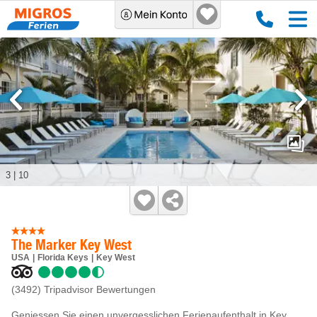
3
|
10
The Marker Key West
USA
Florida Keys
Key West
(3492)
Tripadvisor Bewertungen
Geniessen Sie einen unvergesslichen Ferienaufenthalt in Key