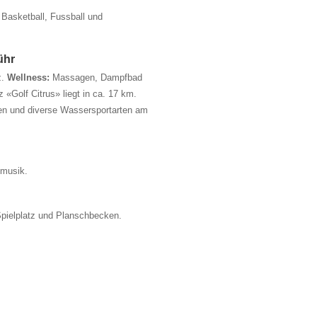
, Basketball, Fussball und
ühr
z.
Wellness:
Massagen, Dampfbad
 «Golf Citrus» liegt in ca. 17 km.
en und diverse Wassersportarten am
musik.
 Spielplatz und Planschbecken.
.