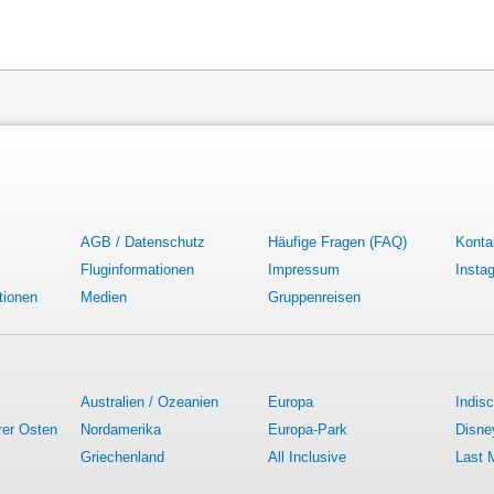
AGB / Datenschutz
Häufige Fragen (FAQ)
Konta
Fluginformationen
Impressum
Insta
tionen
Medien
Gruppenreisen
Australien / Ozeanien
Europa
Indis
rer Osten
Nordamerika
Europa-Park
Disne
Griechenland
All Inclusive
Last 