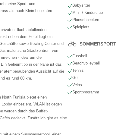
urch seine Sport- und
Babysitter
ross als auch Klein begeistern.
Mini- / Kinderclub
Planschbecken
Spielplatz
privaten, flach abfallenden
irekt neben dem Hotel liegt ein
 Geschäfte sowie Bowling-Center und
SOMMERSPORT
 Das malerische Stadtzentrum von
Fussball
reichen - ideal um die
Beachvolleyball
 Ein Geheimtipp in der Nähe ist das
Tennis
r atemberaubenden Aussicht auf die
Golf
ind es rund 80 km.
Velos
Sportprogramm
North Tunisia bietet einen
d Lobby einbezieht. WLAN ist gegen
se werden durch das Buffet-
afés gedeckt. Zusätzlich gibt es eine
ig mit einem Süsswasserpool, einer