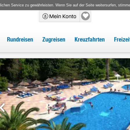
chen Service zu gewährleisten. Wenn Sie auf der Seite weitersurfen, stimm
Rundreisen
Zugreisen
Kreuzfahrten
Freize