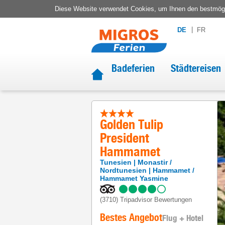
Diese Website verwendet Cookies, um Ihnen den bestmögli
DE
FR
Badeferien
Städtereisen
Golden Tulip
President
Hammamet
Tunesien
Monastir /
Nordtunesien
Hammamet /
Hammamet Yasmine
(3710)
Tripadvisor Bewertungen
Bestes Angebot
Flug + Hotel