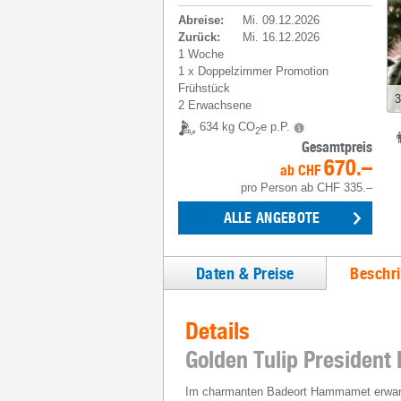
Abreise
:
Mi. 09.12.2026
Zurück
:
Mi. 16.12.2026
1 Woche
1
x
Doppelzimmer Promotion
Frühstück
3
2 Erwachsene
634 kg CO
e p.P.
2
Gesamtpreis
670.–
ab
CHF
pro Person
ab
CHF 335.–
ALLE ANGEBOTE
Daten & Preise
Beschr
Details
Golden Tulip Preside
Im charmanten Badeort Hammamet erwartet