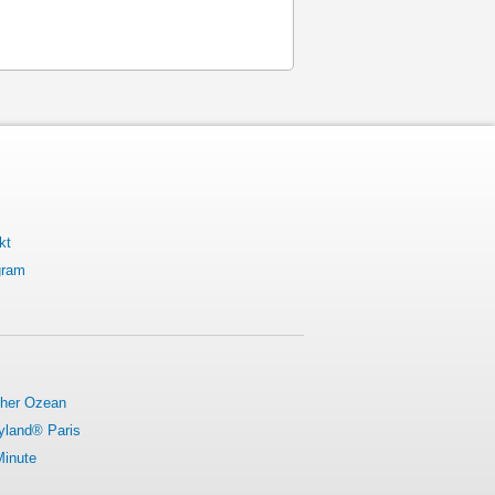
kt
gram
cher Ozean
yland® Paris
Minute