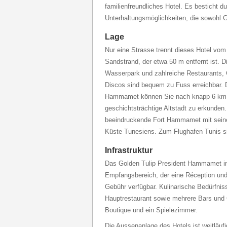
familienfreundliches Hotel. Es besticht d
Unterhaltungsmöglichkeiten, die sowohl G
Lage
Nur eine Strasse trennt dieses Hotel vom 
Sandstrand, der etwa 50 m entfernt ist. D
Wasserpark und zahlreiche Restaurants,
Discos sind bequem zu Fuss erreichbar.
Hammamet können Sie nach knapp 6 km er
geschichtsträchtige Altstadt zu erkunden.
beeindruckende Fort Hammamet mit seine
Küste Tunesiens. Zum Flughafen Tunis s
Infrastruktur
Das Golden Tulip President Hammamet in 
Empfangsbereich, der eine Réception un
Gebühr verfügbar. Kulinarische Bedürfnis
Hauptrestaurant sowie mehrere Bars und C
Boutique und ein Spielezimmer.
Die Aussenanlage des Hotels ist weitläuf