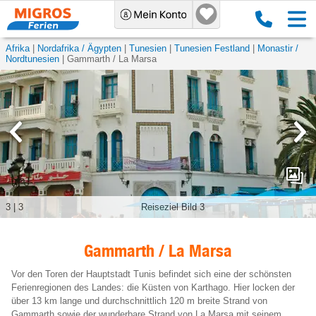
Afrika
Nordafrika / Ägypten
Tunesien
Tunesien Festland
Monastir /
Nordtunesien
Gammarth / La Marsa
3
|
3
Reiseziel Bild 3
Gammarth / La Marsa
Vor den Toren der Hauptstadt Tunis befindet sich eine der schönsten
Ferienregionen des Landes: die Küsten von Karthago. Hier locken der
über 13 km lange und durchschnittlich 120 m breite Strand von
Gammarth sowie der wunderbare Strand von La Marsa mit seinem