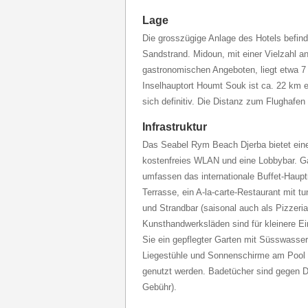
Lage
Die grosszügige Anlage des Hotels befind
Sandstrand. Midoun, mit einer Vielzahl a
gastronomischen Angeboten, liegt etwa 7
Inselhauptort Houmt Souk ist ca. 22 km en
sich definitiv. Die Distanz zum Flughafen
Infrastruktur
Das Seabel Rym Beach Djerba bietet ein
kostenfreies WLAN und eine Lobbybar. G
umfassen das internationale Buffet-Hau
Terrasse, ein A-la-carte-Restaurant mit 
und Strandbar (saisonal auch als Pizzeri
Kunsthandwerksläden sind für kleinere E
Sie ein gepflegter Garten mit Süsswasse
Liegestühle und Sonnenschirme am Pool
genutzt werden. Badetücher sind gegen D
Gebühr).