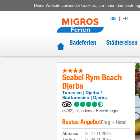
Diese Website verwendet Cookies, um Ihnen den bestmögli
DE
FR
Badeferien
Städtereisen
Seabel Rym Beach
Djerba
Tunesien
Djerba /
Südtunesien
Djerba
(5782)
Tripadvisor Bewertungen
Bestes Angebot
Flug + Hotel
Abreise
:
Di. 17.11.2026
Zurück
:
Di. 24.11.2026