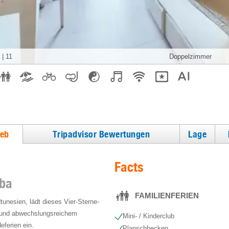
|
11
Strand
ieb
Tripadvisor Bewertungen
Lage
Facts
rba
FAMILIENFERIEN
tunesien, lädt dieses Vier-Sterne-
g und abwechslungsreichem
Mini- / Kinderclub
ferien ein.
Planschbecken