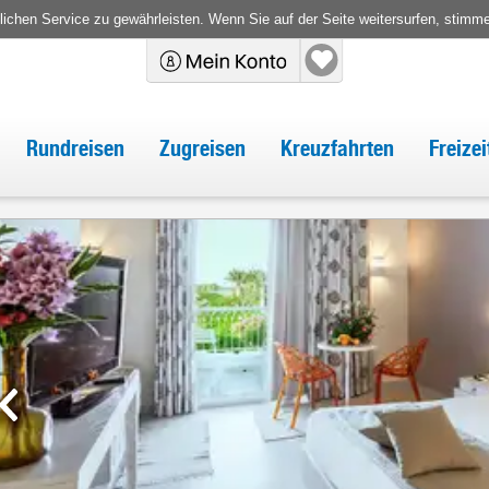
chen Service zu gewährleisten. Wenn Sie auf der Seite weitersurfen, stimm
Rundreisen
Zugreisen
Kreuzfahrten
Freize