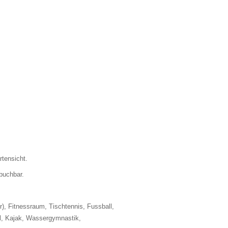
rtensicht.
buchbar.
r), Fitnessraum, Tischtennis, Fussball,
ll, Kajak, Wassergymnastik,