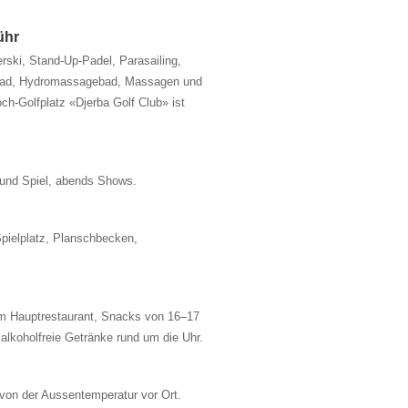
ühr
rski, Stand-Up-Padel, Parasailing,
bad, Hydromassagebad, Massagen und
och-Golfplatz «Djerba Golf Club» ist
und Spiel, abends Shows.
Spielplatz, Planschbecken,
 im Hauptrestaurant, Snacks von 16–17
alkoholfreie Getränke rund um die Uhr.
 von der Aussentemperatur vor Ort.