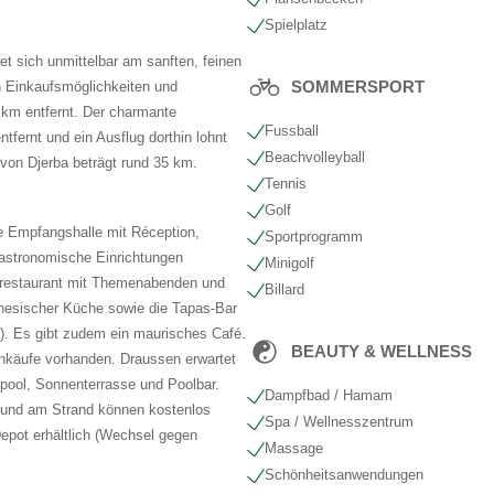
Spielplatz
et sich unmittelbar am sanften, feinen
SOMMERSPORT
n Einkaufsmöglichkeiten und
 km entfernt. Der charmante
Fussball
tfernt und ein Ausflug dorthin lohnt
Beachvolleyball
 von Djerba beträgt rund 35 km.
Tennis
Golf
e Empfangshalle mit Réception,
Sportprogramm
astronomische Einrichtungen
Minigolf
ptrestaurant mit Themenabenden und
Billard
tunesischer Küche sowie die Tapas-Bar
a). Es gibt zudem ein maurisches Café.
BEAUTY & WELLNESS
inkäufe vorhanden. Draussen erwartet
rpool, Sonnenterrasse und Poolbar.
Dampfbad / Hamam
 und am Strand können kostenlos
Spa / Wellnesszentrum
epot erhältlich (Wechsel gegen
Massage
Schönheits​anwendungen