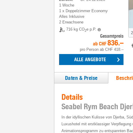
1 Woche
1
x
Doppelzimmer Economy
Alles Inklusive
2 Erwachsene
716 kg CO
e p.P.
2
3
Gesamtpreis
836.–
ab
CHF
pro Person
ab
CHF 418.–
ALLE ANGEBOTE
Daten & Preise
Beschr
Details
Seabel Rym Beach Dje
In der idyllischen Kulisse von Djerba, Süd
Luxushotel mit erstklassiger Verpflegun
Animationsprogramm zu entspannten Bade