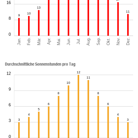
16
13
11
10
9
8
0
Sep.
Dez.
Aug.
Feb.
Nov.
Jan.
Okt.
Mär.
Jun.
Mai.
Apr.
Jul.
Durchschnittliche Sonnenstunden pro Tag
12
12
11
10
9
8
8
6
6
6
5
4
4
3
3
3
0