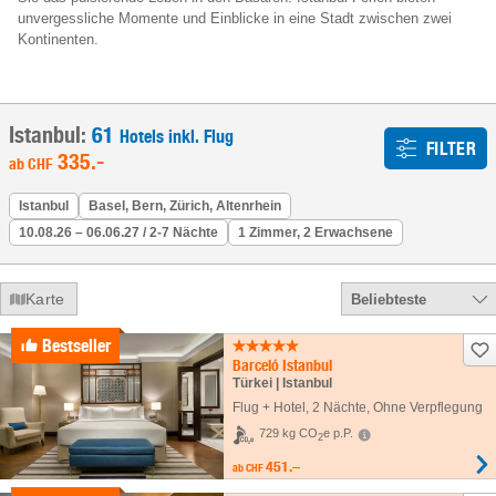
unvergessliche Momente und Einblicke in eine Stadt zwischen zwei
Kontinenten.
Istanbul:
61
Hotels inkl. Flug
FILTER
335
.-
ab
CHF
Istanbul
Basel, Bern, Zürich, Altenrhein
10.08.26 – 06.06.27 / 2-7 Nächte
1 Zimmer, 2 Erwachsene
Karte
Beliebteste
Bestseller
Barceló Istanbul
Türkei | Istanbul
Flug + Hotel
,
2 Nächte
, Ohne Verpflegung
729 kg CO
e p.P.
2
451.–
ab
CHF