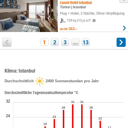
Lionel Hotel Istanbul
Türkei | Istanbul
Flug + Hotel
,
2 Nächte
, Ohne Verpflegung
729 kg CO
e p.P.
2
353.–
ab
CHF
1
2
3
...
13
Klima: Istanbul
Durchschnittlich
2400
Sonnenstunden pro Jahr
Durchschnittliche Tagesmaximaltemperatur °C
32
31
31
28
28
24
23
22
19
17