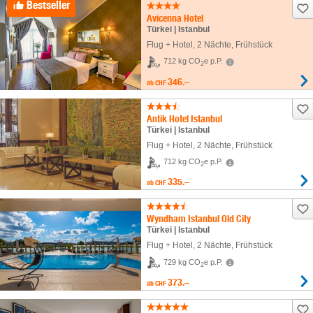
Bestseller
Avicenna Hotel
Türkei | Istanbul
Flug + Hotel
,
2 Nächte
, Frühstück
712 kg CO
e p.P.
2
346.–
ab
CHF
Antik Hotel Istanbul
Türkei | Istanbul
Flug + Hotel
,
2 Nächte
, Frühstück
712 kg CO
e p.P.
2
335.–
ab
CHF
Wyndham Istanbul Old City
Türkei | Istanbul
Flug + Hotel
,
2 Nächte
, Frühstück
729 kg CO
e p.P.
2
373.–
ab
CHF