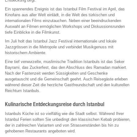
Entdeckung birgt.
Ein spannendes Ereignis ist das Istanbul Film Festival im April, das
Kinofans aus aller Welt einlädt, in die Welt des türkischen und
internationalen Films einzutauchen. Neben einer beeindruckenden
Auswahl an Filmen ermöglichen Workshops und Diskussionsrunden
tiefe Einblicke in die Filmkunst.
Im Juli holt das Istanbul Jazz Festival internationale und lokale
Jazzgrössen in die Metropole und verbindet Musikgenuss mit
historischem Ambiente.
Eine tief verwurzelte, muslimische Tradition Istanbuls ist das Seker
Bayrami, das Zuckerfest, das den Abschluss des Ramadan markiert.
Nach der Fastenzeit werden Süssigkeiten und Geschenke
ausgetauscht und die Gemeinschaft geehrt. Auch Reisegäste erleben
während dieser Zeit die herzliche Gastfreundschaft und den kulturellen
Reichtum Istanbuls.
Kulinarische Entdeckungsreise durch Istanbul
Istanbuls Küche ist so vielfältig wie die Stadt selbst. Während Ihrer
Istanbul Ferien sollten Sie unbedingt den klassischen Kebab probieren,
der in zahlreichen Varianten und von Strassenständen bis hin zu
gehobenen Restaurants angeboten wird.