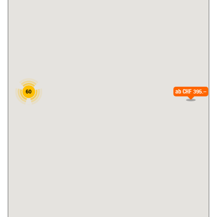
ab
CHF 395.–
60