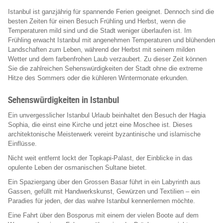
Istanbul ist ganzjährig für spannende Ferien geeignet. Dennoch sind die
besten Zeiten für einen Besuch Frühling und Herbst, wenn die
Temperaturen mild sind und die Stadt weniger überlaufen ist. Im
Frühling erwacht Istanbul mit angenehmen Temperaturen und blühenden
Landschaften zum Leben, während der Herbst mit seinem milden
Wetter und dem farbenfrohen Laub verzaubert. Zu dieser Zeit können
Sie die zahlreichen Sehenswürdigkeiten der Stadt ohne die extreme
Hitze des Sommers oder die kühleren Wintermonate erkunden.
Sehenswürdigkeiten in Istanbul
Ein unvergesslicher Istanbul Urlaub beinhaltet den Besuch der Hagia
Sophia, die einst eine Kirche und jetzt eine Moschee ist. Dieses
architektonische Meisterwerk vereint byzantinische und islamische
Einflüsse.
Nicht weit entfernt lockt der Topkapi-Palast, der Einblicke in das
opulente Leben der osmanischen Sultane bietet.
Ein Spaziergang über den Grossen Basar führt in ein Labyrinth aus
Gassen, gefüllt mit Handwerkskunst, Gewürzen und Textilien – ein
Paradies für jeden, der das wahre Istanbul kennenlernen möchte.
Eine Fahrt über den Bosporus mit einem der vielen Boote auf dem