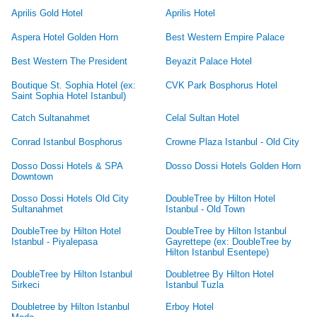
Aprilis Gold Hotel
Aprilis Hotel
Aspera Hotel Golden Horn
Best Western Empire Palace
Best Western The President
Beyazit Palace Hotel
Boutique St. Sophia Hotel (ex:
CVK Park Bosphorus Hotel
Saint Sophia Hotel Istanbul)
Catch Sultanahmet
Celal Sultan Hotel
Conrad Istanbul Bosphorus
Crowne Plaza Istanbul - Old City
Dosso Dossi Hotels & SPA
Dosso Dossi Hotels Golden Horn
Downtown
Dosso Dossi Hotels Old City
DoubleTree by Hilton Hotel
Sultanahmet
Istanbul - Old Town
DoubleTree by Hilton Hotel
DoubleTree by Hilton Istanbul
Istanbul - Piyalepasa
Gayrettepe (ex: DoubleTree by
Hilton Istanbul Esentepe)
DoubleTree by Hilton Istanbul
Doubletree By Hilton Hotel
Sirkeci
Istanbul Tuzla
Doubletree by Hilton Istanbul
Erboy Hotel