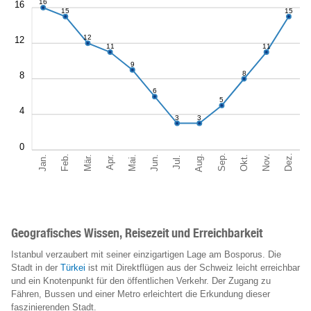
16
16
15
15
12
12
11
11
9
8
8
6
5
4
3
3
0
Sep.
Dez.
Aug.
Feb.
Nov.
Jan.
Okt.
Mär.
Jun.
Mai.
Apr.
Jul.
Geografisches Wissen, Reisezeit und Erreichbarkeit
Istanbul verzaubert mit seiner einzigartigen Lage am Bosporus. Die
Stadt in der
Türkei
ist mit Direktflügen aus der Schweiz leicht erreichbar
und ein Knotenpunkt für den öffentlichen Verkehr. Der Zugang zu
Fähren, Bussen und einer Metro erleichtert die Erkundung dieser
faszinierenden Stadt.