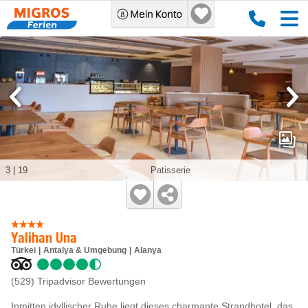
3
|
19
Patisserie
Yalihan Una
Türkei
Antalya & Umgebung
Alanya
(529)
Tripadvisor Bewertungen
Inmitten idyllischer Ruhe liegt dieses charmante Strandhotel, das