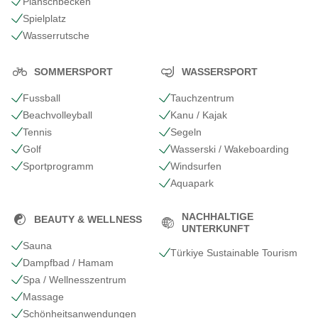
Planschbecken
Spielplatz
Wasserrutsche
SOMMERSPORT
WASSERSPORT
Fussball
Tauchzentrum
Beachvolleyball
Kanu / Kajak
Tennis
Segeln
Golf
Wasserski / Wakeboarding
Sportprogramm
Windsurfen
Aquapark
NACHHALTIGE
BEAUTY & WELLNESS
UNTERKUNFT
Sauna
Türkiye Sustainable Tourism
Dampfbad / Hamam
Spa / Wellnesszentrum
Massage
Schönheits​anwendungen