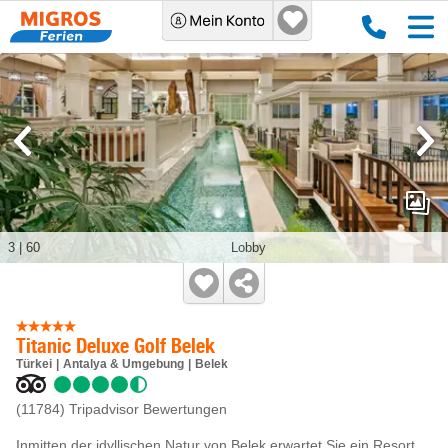
3
|
60
Lobby
Titanic Deluxe Golf Belek
Türkei
Antalya & Umgebung
Belek
(11784)
Tripadvisor Bewertungen
Inmitten der idyllischen Natur von Belek erwartet Sie ein Resort