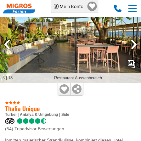
3
|
18
Restaurant Aussenbereich
Thalia Unique
Türkei
Antalya & Umgebung
Side
(54)
Tripadvisor Bewertungen
Inmitten malerischer Strandkulisse, kombiniert dieses Hotel