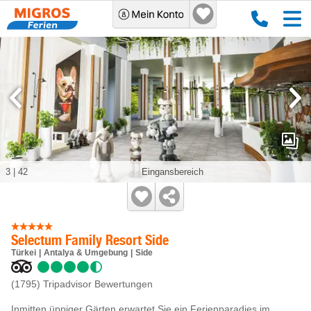
3
|
42
Eingansbereich
Selectum Family Resort Side
Türkei
Antalya & Umgebung
Side
(1795)
Tripadvisor Bewertungen
Inmitten üppiger Gärten erwartet Sie ein Ferienparadies im