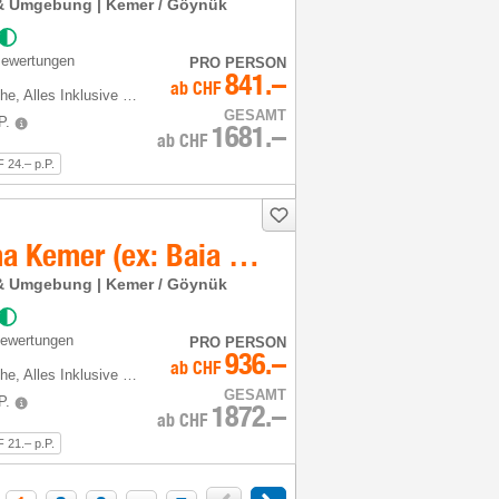
a & Umgebung | Kemer / Göynük
Bewertungen
PRO PERSON
841.–
ab
CHF
he
, Alles Inklusive plus
GESAMT
P.
1681.–
ab
CHF
 24.– p.P.
Baia Salima Kemer (ex: Baia Kemer Club)
a & Umgebung | Kemer / Göynük
Bewertungen
PRO PERSON
936.–
ab
CHF
he
, Alles Inklusive plus
GESAMT
P.
1872.–
ab
CHF
 21.– p.P.