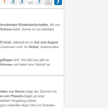
1
2
3
...
7
ndruckenden Küstenlandschaften
, die von
 Kulisse
bietet. Kemer ist ein beliebtes
25 Grad
, während es im
Juli und August
Schwimmen sind. Im
Herbst
, insbesondere
ngeflogen
wird. Von dort aus gibt es
chlossen
und bietet eine Vielzahl an
Hafen von Kemer
prägt das Zentrum mit
en von Phaselis
liegen an einer
ewaldeter Umgebung ziehen
gion verbinden diese Orte mit Stränden