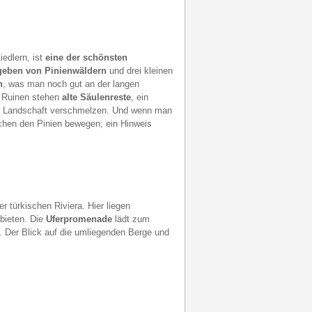
edlern, ist
eine der schönsten
eben von Pinienwäldern
und drei kleinen
n
, was man noch gut an der langen
n Ruinen stehen
alte Säulenreste
, ein
der Landschaft verschmelzen. Und wenn man
ischen den Pinien bewegen; ein Hinweis
r türkischen Riviera. Hier liegen
nbieten. Die
Uferpromenade
lädt zum
. Der Blick auf die umliegenden Berge und