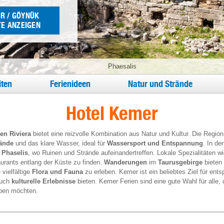
R / GÖYNÜK
E ANZEIGEN
Phaesalis
ten
Ferienideen
Natur und Strände
Hotel Kemer
en Riviera
bietet eine reizvolle Kombination aus Natur und Kultur. Die Region 
ände
und das klare Wasser, ideal für
Wassersport und Entspannung
. In d
e
Phaselis
, wo Ruinen und Strände aufeinandertreffen. Lokale Spezialitäten w
urants entlang der Küste zu finden.
Wanderungen
im
Taurusgebirge
bieten 
 vielfältige
Flora und Fauna
zu erleben. Kemer ist ein beliebtes Ziel für ents
auch
kulturelle Erlebnisse
bieten. Kemer Ferien sind eine gute Wahl für alle, 
eben möchten.