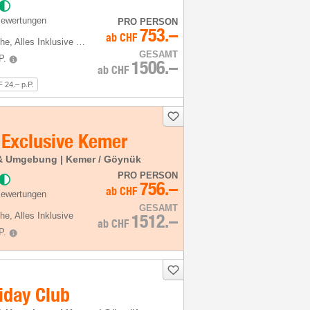
Bewertungen
PRO PERSON
753.–
ab
CHF
he
, Alles Inklusive plus
GESAMT
P.
1506.–
ab
CHF
 24.– p.P.
Exclusive Kemer
a & Umgebung | Kemer / Göynük
PRO PERSON
756.–
ab
CHF
Bewertungen
GESAMT
he
, Alles Inklusive
1512.–
ab
CHF
P.
iday Club