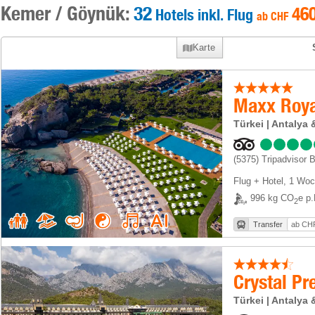
Kemer / Göynük:
32
46
Hotels inkl. Flug
ab
CHF
Karte
Maxx Roya
Türkei | Antaly
(5375)
Tripadvisor 
Flug + Hotel
,
1 Woc
996 kg CO
e p.
2
Transfer
ab CHF
Crystal Pr
Türkei | Antaly