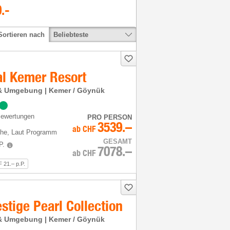
0
.-
Beliebteste
Sortieren nach
l Kemer Resort
a & Umgebung | Kemer / Göynük
Bewertungen
PRO PERSON
3539.–
ab
CHF
he
, Laut Programm
GESAMT
P.
7078.–
ab
CHF
 21.– p.P.
estige Pearl Collection
a & Umgebung | Kemer / Göynük