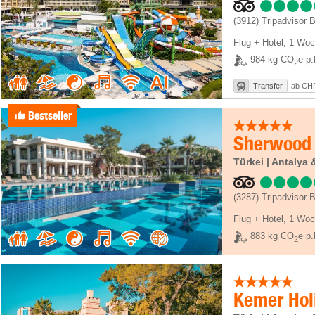
(3912)
Tripadvisor 
Flug + Hotel
,
1 Woc
984 kg CO
e p.
2
Transfer
ab CHF
Bestseller
Sherwood 
Türkei | Antaly
(3287)
Tripadvisor 
Flug + Hotel
,
1 Woc
883 kg CO
e p.
2
Kemer Hol