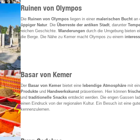
Ruinen von Olympos
Die
Ruinen von Olympos
liegen in einer
malerischen Bucht
an 
üppiger Natur
. Die
Überreste der antiken Stadt
, darunter
Tempe
reichen Geschichte.
Wanderungen
durch die Umgebung bieten ei
die Berge. Die Nähe zu Kemer macht Olympos zu einem
interess
Basar von Kemer
Der
Basar von Kemer
bietet eine
lebendige Atmosphäre
mit ein
Produkte
und
Handwerkskunst
präsentieren. Hier können
frisch
und
traditionelle Snacks
entdeckt werden. Die engen Gassen l
einen Eindruck von der regionalen Kultur. Ein Besuch ist eine gut
kennenzulernen.