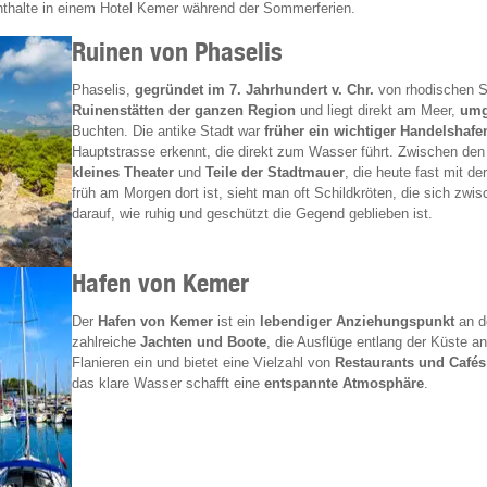
nthalte in einem Hotel Kemer während der Sommerferien.
Ruinen von Phaselis
Phaselis,
gegründet im 7. Jahrhundert v. Chr.
von rhodischen Si
Ruinenstätten der ganzen Region
und liegt direkt am Meer,
umg
Buchten. Die antike Stadt war
früher ein wichtiger Handelshafe
Hauptstrasse erkennt, die direkt zum Wasser führt. Zwischen de
kleines Theater
und
Teile der Stadtmauer
, die heute fast mit 
früh am Morgen dort ist, sieht man oft Schildkröten, die sich zw
darauf, wie ruhig und geschützt die Gegend geblieben ist.
Hafen von Kemer
Der
Hafen von Kemer
ist ein
lebendiger Anziehungspunkt
an de
zahlreiche
Jachten und Boote
, die Ausflüge entlang der Küste a
Flanieren ein und bietet eine Vielzahl von
Restaurants und Cafés
das klare Wasser schafft eine
entspannte Atmosphäre
.