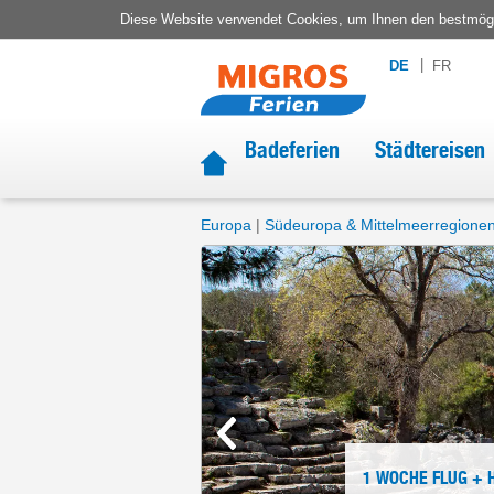
Diese Website verwendet Cookies, um Ihnen den bestmögli
DE
FR
Badeferien
Städtereisen
Europa
Südeuropa & Mittelmeerregione
1 WOCHE
FLUG + 