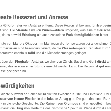
este Reisezeit und Anreise
wa
40 Kilometer
von
Antalya
entfernt. Diese Region ist bekannt für ihre
beei
t sind. Die
Strände
sind von
Pinienwäldern
umgeben, was eine
malerische
en, da es sowohl
Erholung
als auch zahlreiche
Freizeitmöglichkeiten
bietet.
onate von
Mai bis Oktober
. Im
Mai
liegen die Temperaturen bei angenehmen
mmerferien
sind besonders beliebt, da die
Wassertemperaturen
ideal zum 
mperaturen ebenfalls
mild
und die Menschenmengen geringer.
st über den
Flughafen Antalya
, welcher von Zürich, Basel und Genf
direkt a
mer, das in
etwa einer Stunde
erreicht werden kann. Die Region ist
gut ers
isse geeignet sind.
swürdigkeiten
ne dichte Auswahl an Sehenswürdigkeiten zwischen Küste und Hinterland. Der
asar von Kemer
Einblick in den
lokalen Alltag
gibt. Die gut erhaltenen
Ruin
ck in die reiche Geschichte. Die
Ruinen von Olympos
sind eingebettet in b
ergänzt die
Burg von Gedelme
das historische Spektrum. Wege durch die Re