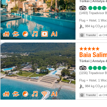
Türkei | Antaly
(1493)
Tripadvisor 
Flug + Hotel
,
1 Woc
984 kg CO
e p.
2
Transfer
ab CHF
Türkei | Antaly
(1156)
Tripadvisor 
Flug + Hotel
,
1 Woc
984 kg CO
e p.
2
Transfer
ab CHF