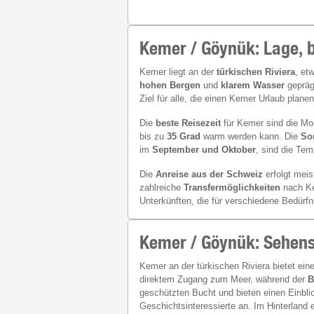
Kemer / Göynük: Lage, b
Kemer liegt an der
türkischen Riviera
, et
hohen Bergen
und
klarem Wasser
gepräg
Ziel für alle, die einen Kemer Urlaub plan
Die
beste Reisezeit
für Kemer sind die M
bis zu
35 Grad
warm werden kann. Die
So
im
September und Oktober
, sind die Te
Die
Anreise aus der Schweiz
erfolgt mei
zahlreiche
Transfermöglichkeiten
nach Ke
Unterkünften, die für verschiedene Bedürfn
Kemer / Göynük: Sehen
Kemer an der türkischen Riviera bietet ei
direktem Zugang zum Meer, während der
B
geschützten Bucht und bieten einen Einbli
Geschichtsinteressierte an. Im Hinterland 