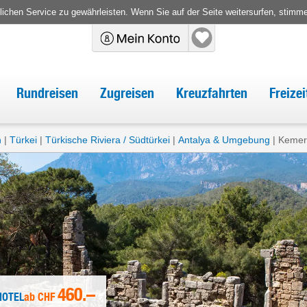
chen Service zu gewährleisten. Wenn Sie auf der Seite weitersurfen, stimm
Rundreisen
Zugreisen
Kreuzfahrten
Freize
n
Türkei
Türkische Riviera / Südtürkei
Antalya & Umgebung
Kemer
460.–
HOTEL
ab
CHF