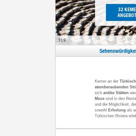
32
KEME
ANGEBOT
3
|
9
Sehenswürdigkei
Kemer an der
Türkisch
atemberaubenden Str
sich
antike Stätten
wi
Meze
sind in den Resta
und die Möglichkeit, die
sowohl
Erholung
als 
Türkischen Riviera erl