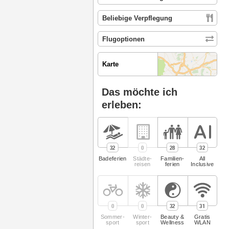
Karte
Das möchte ich
erleben:
32
0
28
32
Badeferien
Städte­
Familien­
All
reisen
ferien
Inclusive
0
0
32
31
Sommer­
Winter­
Beauty &
Gratis
sport
sport
Wellness
WLAN