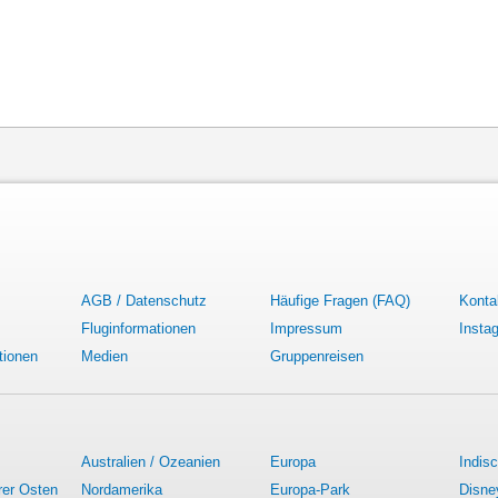
AGB / Datenschutz
Häufige Fragen (FAQ)
Konta
Fluginformationen
Impressum
Insta
tionen
Medien
Gruppenreisen
Australien / Ozeanien
Europa
Indis
rer Osten
Nordamerika
Europa-Park
Disne