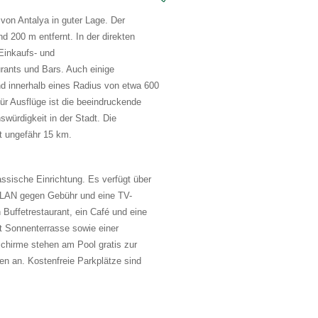
von Antalya in guter Lage. Der
nd 200 m entfernt. In der direkten
Einkaufs- und
rants und Bars. Auch einige
d innerhalb eines Radius von etwa 600
ür Ausflüge ist die beeindruckende
würdigkeit in der Stadt. Die
t ungefähr 15 km.
assische Einrichtung. Es verfügt über
WLAN gegen Gebühr und eine TV-
n Buffetrestaurant, ein Café und eine
mt Sonnenterrasse sowie einer
chirme stehen am Pool gratis zur
en an. Kostenfreie Parkplätze sind