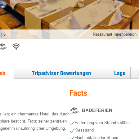
|
6
Restaurant Innenbereich
ieb
Tripadvisor Bewertungen
Lage
Facts
BADEFERIEN
s liegt ein charmantes Hotel, das durch
häre besticht. Trotz seiner zentralen
Entfernung vom Strand <500m
angenehm unaufdringlicher Umgebung.
Kiesstrand
Flach abfallender Strand