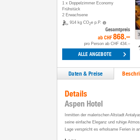
1
x
Doppelzimmer Economy
Frühstück
2 Erwachsene
914 kg CO
e p.P.
2
Gesamtpreis
868.–
3
ab
CHF
pro Person
ab
CHF 434.–
ALLE ANGEBOTE
Daten & Preise
Beschr
Details
Aspen Hotel
Inmitten der malerischen Altstadt Antalya
seine einfache Eleganz und ruhige Atmosp
Lage verspricht es erholsame Ferien in 