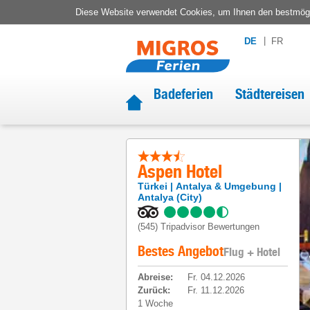
Diese Website verwendet Cookies, um Ihnen den bestmögli
DE
FR
Badeferien
Städtereisen
Aspen Hotel
Türkei
Antalya & Umgebung
Antalya (City)
(545)
Tripadvisor Bewertungen
Bestes Angebot
Flug + Hotel
Abreise
:
Fr. 04.12.2026
Zurück
:
Fr. 11.12.2026
1 Woche