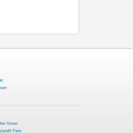
kt
gram
cher Ozean
yland® Paris