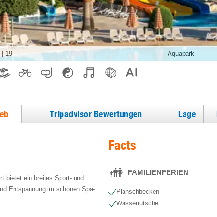
|
19
Aquapark
ieb
Tripadvisor Bewertungen
Lage
Facts
FAMILIENFERIEN
t bietet ein breites Sport- und
und Entspannung im schönen Spa-
Planschbecken
Wasserrutsche