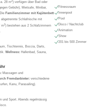
2
ca. 28 m
) verfügen über Bad oder
Fitnessraum
egen Gebühr), Mietsafe, Minibar,
Innenpool
 Die
Familienzimmer mit Kajütenbett
Pool
h abgetrennte Schlafnische mit
Disco / Nachtclub
2
7 m
) bestehen aus 2 Schlafzimmern
Animation
.
Show
201 bis 500 Zimmer
aum, Tischtennis, Boccia, Darts,
tik.
Wellness:
Hallenbad, Sauna,
ühr
:
Massagen und
urch Fremdanbieter:
verschiedene
rfen, Kanu, Parasailing).
n und Sport. Abends regelmässig
isco.