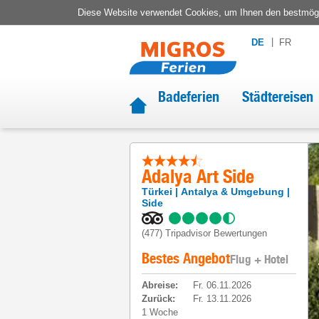
Diese Website verwendet Cookies, um Ihnen den bestmögli
DE
FR
Badeferien
Städtereisen
Adalya Art Side
Türkei
Antalya & Umgebung
Side
(477)
Tripadvisor Bewertungen
Bestes Angebot
Flug + Hotel
Abreise
:
Fr. 06.11.2026
Zurück
:
Fr. 13.11.2026
1 Woche