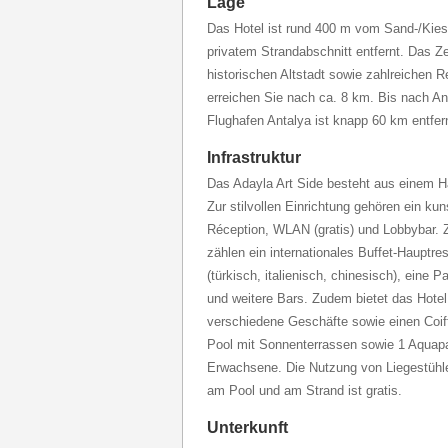
Lage
Das Hotel ist rund 400 m vom Sand-/Kies
privatem Strandabschnitt entfernt. Das Z
historischen Altstadt sowie zahlreichen 
erreichen Sie nach ca. 8 km. Bis nach An
Flughafen Antalya ist knapp 60 km entfer
Infrastruktur
Das Adayla Art Side besteht aus einem
Zur stilvollen Einrichtung gehören ein ku
Réception, WLAN (gratis) und Lobbybar.
zählen ein internationales Buffet-Hauptres
(türkisch, italienisch, chinesisch), eine P
und weitere Bars. Zudem bietet das Hotel
verschiedene Geschäfte sowie einen Coif
Pool mit Sonnenterrassen sowie 1 Aquapa
Erwachsene. Die Nutzung von Liegestüh
am Pool und am Strand ist gratis.
Unterkunft