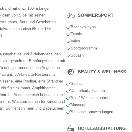
strand mit etwa 100 m langem,
SOMMERSPORT
entrum von Side mit seiner
Restaurants, Bars und Geschäften
Beachvolleyball
talya sind es etwa 65 km. Der
Tennis
nt.
Velos
Sportprogramm
 Hauptgebäude und 3 Nebengebäuden.
Squash
nstvoll gestalteter Empfangsbereich mit
 Zu den gastronomischen Angeboten
BEAUTY & WELLNESS
taurant, 3 A-la-carte-Restaurants
atisserie, eine Poolbar, eine Strandbar
Sauna
 ein Spielezimmer, Amphitheater,
Dampfbad / Hamam
feur. Im Aussenbereich befinden sich 1
Spa / Wellnesszentrum
rk mit Wasserrutschen für Kinder und
Massage
len, Sonnenschirmen und Badetüchern
Schönheits​anwendungen
HOTELAUSSTATTUNG