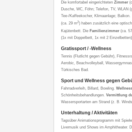
Die komfortabel eingerichteten
Zimmer
(
Dusche, WC, Föhn; Telefon, TV, WLAN (g
Tee-/Kaffeekocher, Klimaanlage; Balkon.
2
(ca. 29 m
) haben zusätzlich eine optisc
Kajütenbett. Die
Familienzimmer
(ca. 5
(1x mit Doppelbett, 1x mit 2 Einzelbetten)
Gratissport / -Wellness
Tennis (Flutlicht gegen Gebühr), Fitnessr
Aerobic, Beachvolleyball, Wassergymnas
Türkisches Bad.
Sport und Wellness gegen Geb
Fahrradverleih, Billard, Bowling.
Wellness
Schönheitsbehandlungen.
Vermittlung d
Wassersportarten am Strand (z. B. Windsu
Unterhaltung / Aktivitäten
Tagsüber Animationsprogramm mit Spiele
Livemusik und Shows im Amphitheater. D