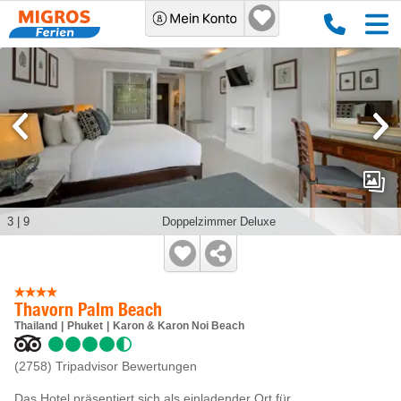
3
|
9
Doppelzimmer Deluxe
Thavorn Palm Beach
Thailand
Phuket
Karon & Karon Noi Beach
(2758)
Tripadvisor Bewertungen
Das Hotel präsentiert sich als einladender Ort für