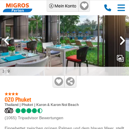
3
|
9
OZO Phuket
Thailand
Phuket
Karon & Karon Noi Beach
(1065)
Tripadvisor Bewertungen
Eingebettet zwischen grünen Palmen und dem blauen Meer, stellt