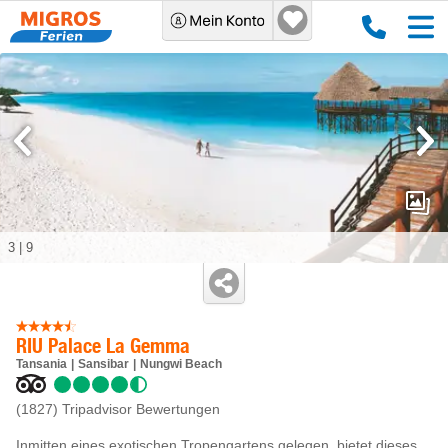
3
|
9
RIU Palace La Gemma
Tansania
Sansibar
Nungwi Beach
(1827)
Tripadvisor Bewertungen
Inmitten eines exotischen Tropengartens gelegen, bietet dieses