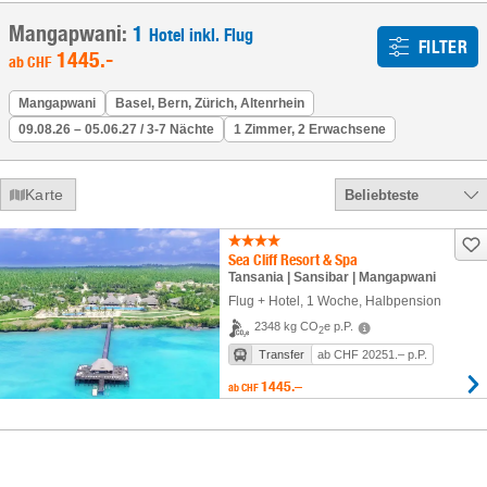
Mangapwani:
1
Hotel inkl. Flug
FILTER
1445
.-
ab
CHF
Mangapwani
Basel, Bern, Zürich, Altenrhein
09.08.26 – 05.06.27 / 3-7 Nächte
1 Zimmer, 2 Erwachsene
Karte
Beliebteste
Sea Cliff Resort & Spa
Tansania | Sansibar | Mangapwani
Flug + Hotel
,
1 Woche
, Halbpension
2348 kg CO
e p.P.
2
Transfer
ab CHF 20251.– p.P.
1445.–
ab
CHF