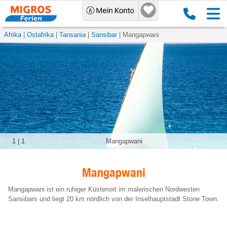
Afrika
Ostafrika
Tansania
Sansibar
Mangapwani
1
|
1
Mangapwani
Mangapwani
Mangapwani ist ein ruhiger Küstenort im malerischen Nordwesten
Sansibars und liegt 20 km nördlich von der Inselhauptstadt Stone Town.