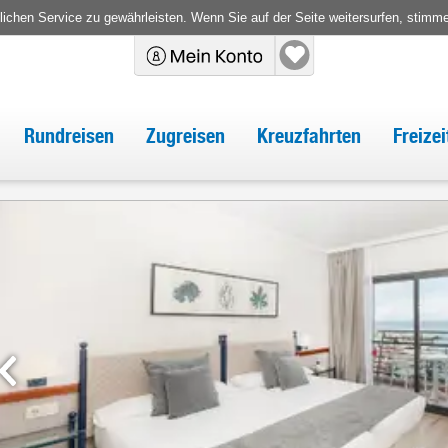
chen Service zu gewährleisten. Wenn Sie auf der Seite weitersurfen, stimm
Rundreisen
Zugreisen
Kreuzfahrten
Freize