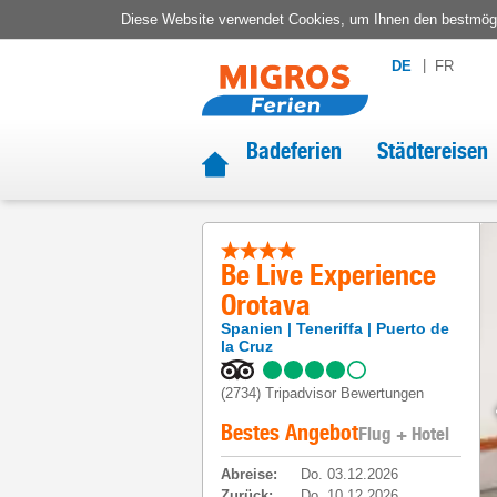
Diese Website verwendet Cookies, um Ihnen den bestmögli
DE
FR
Badeferien
Städtereisen
Be Live Experience
Orotava
Spanien
Teneriffa
Puerto de
la Cruz
(2734)
Tripadvisor Bewertungen
Bestes Angebot
Flug + Hotel
Abreise
:
Do. 03.12.2026
Zurück
:
Do. 10.12.2026