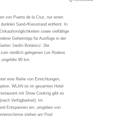
en von Puerto de la Cruz, nur einen
unklen Sand-/Kiesstrand entfernt. In
Einkaufsmöglichkeiten sowie vielfältige
derer Geheimtipp für Ausflüge in der
arten 'Jardín Botánico'. Die
: zum nördlich gelegenen Los Rodeos
a ungefähr 90 km.
tet eine Reihe von Einrichtungen,
eption. WLAN ist im gesamten Hotel
restaurant mit Show Cooking gibt es
(nach Verfügbarkeit). Im
 und Entspannen ein, umgeben von
Sonnenschirme stehen am Pool