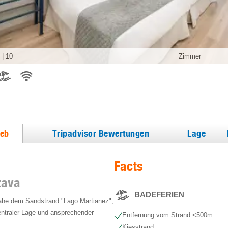
|
10
Zimmer
ieb
Tripadvisor Bewertungen
Lage
Facts
tava
BADEFERIEN
nahe dem Sandstrand "Lago Martianez",
zentraler Lage und ansprechender
Entfernung vom Strand <500m
Kiesstrand