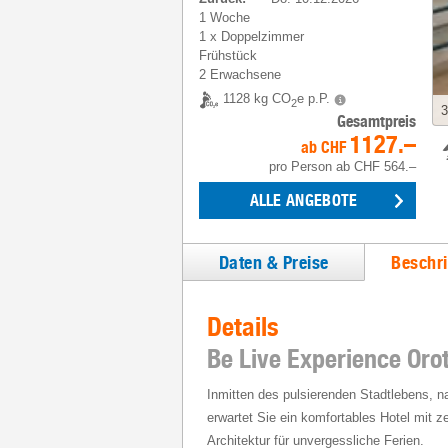
1 Woche
1
x
Doppelzimmer
Frühstück
2 Erwachsene
1128 kg CO
e p.P.
2
3
Gesamtpreis
1127.–
ab
CHF
pro Person
ab
CHF 564.–
ALLE ANGEBOTE
Daten & Preise
Beschr
Details
Be Live Experience Oro
Inmitten des pulsierenden Stadtlebens, 
erwartet Sie ein komfortables Hotel mit 
Architektur für unvergessliche Ferien.