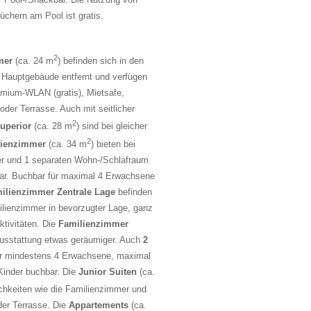
chern am Pool ist gratis.
2
mer
(ca. 24 m
) befinden sich in den
Hauptgebäude entfernt und verfügen
mium-WLAN (gratis), Mietsafe,
oder Terrasse. Auch mit seitlicher
2
uperior
(ca. 28 m
) sind bei gleicher
2
lienzimmer
(ca. 34 m
) bieten bei
er und 1 separaten Wohn-/Schlafraum
bar. Buchbar für maximal 4 Erwachsene
ilienzimmer Zentrale Lage
befinden
milienzimmer in bevorzugter Lage, ganz
ktivitäten. Die
Familienzimmer
Ausstattung etwas geräumiger. Auch
2
r mindestens 4 Erwachsene, maximal
inder buchbar. Die
Junior Suiten
(ca.
chkeiten wie die Familienzimmer und
er Terrasse. Die
Appartements
(ca.