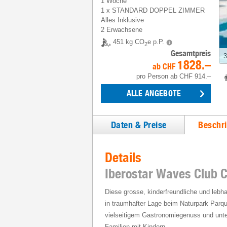
1 Woche
1
x
STANDARD DOPPEL ZIMMER
Alles Inklusive
2 Erwachsene
451 kg CO
e p.P.
2
Gesamtpreis
3
1828.–
ab
CHF
pro Person
ab
CHF 914.–
ALLE ANGEBOTE
Daten & Preise
Beschr
Details
Iberostar Waves Club 
Diese grosse, kinderfreundliche und lebhaf
in traumhafter Lage beim Naturpark Parq
vielseitigem Gastronomiegenuss und unte
Familien mit Kindern.