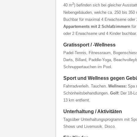
2
40 m
) befinden sich bei gleicher Aussta
Nebengebäuden, welche ca. 250 bis 350 
Buchbar für maximal 4 Erwachsene oder 
Appartements mit 2 Schlafzimmern
für
oder 2 Erwachsene und 4 Kinder buchbar.
Gratissport / -Wellness
Padel-Tennis, Fitnessraum, Bogenschiess
Darts, Billard, Paddle-Yoga, Beachvolley
Schnuppertauchen im Pool.
Sport und Wellness gegen Geb
Fahrradverleih. Tauchen.
Wellness:
Spa m
Schönheitsbehandlungen.
Golf:
Der 18-Lo
13 km entfernt.
Unterhaltung / Aktivitäten
Tagsüber Unterhaltungsprogramm mit Spor
Shows und Livemusik. Disco.