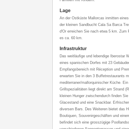
Lage
An der Ostküste Mallorcas inmitten eines 
der kleinen Sandbucht Cala Sa Barca Tr
d'Or erreichen Sie nach etwa 5 km. Zum 
es ca. 60 km.
Infrastruktur
Das weitläufige und lebendige Iberostar 
eines spanischen Dorfes mit 23 Gebäuden
Empfangsbereich mit Réception und Prem
erwarten Sie in den 3 Buffetrestaurants m
mediterraner/mallorquinischer Küche. Ein 
Grillspezialitäten liegt direkt am Strand (
kleinen Hunger zwischendurch finden Sie
Glacestand und eine Snackbar. Erfrische
diversen Bars. Des Weiteren bietet das H
Boutiquen, Souvenirgeschäften und eine
befindet sich eine grosszügige Poolland
verschiedenen Sonnenterrassen und eine