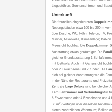
Liegestühlen, Sonnenschirmen und Badetü
Unterkunft
Die freundlich eingerichteten
Doppelzim
Nebengebäuden etwa 100 bis 200 m vom 
über Dusche, WC, Föhn; Telefon, TV, Pre
Minibar, Mikrowelle, Klimaanlage; Balkon 
Meersicht buchbar. Die
Doppelzimmer S
Ausstattung etwas geräumiger. Die
Fami
gleicher Grundausstattung 1 Schlafzimm
mit Bettsofa. Auch mit Gartensicht buch
oder 2 Erwachsene und 2 Kinder. Die
Fam
sich bei gleicher Ausstattung wie die Fa
in der Nähe der Restaurants und Freizeita
Zentrale Lage Deluxe
sind bei gleicher 
Familienzimmer mit Verbindungstür
fü
8 Erwachsene oder 4 Erwachsene und 4 K
2
38 m
) verfügen über dieselben Annehmli
bieten zusätzlichen Wohnraum; Balkon od