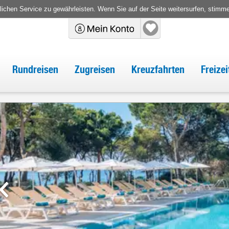
chen Service zu gewährleisten. Wenn Sie auf der Seite weitersurfen, stimm
Rundreisen
Zugreisen
Kreuzfahrten
Freize