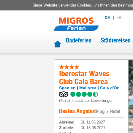
Diese Website verwendet Cookies, um Ihnen den bestmögli
DE
FR
Badeferien
Städtereisen
Iberostar Waves
Club Cala Barca
Spanien
Mallorca
Cala d'Or
(4975)
Tripadvisor Bewertungen
Bestes Angebot
Flug + Hotel
Abreise
:
Di. 11.05.2027
Zurück
:
Di. 18.05.2027