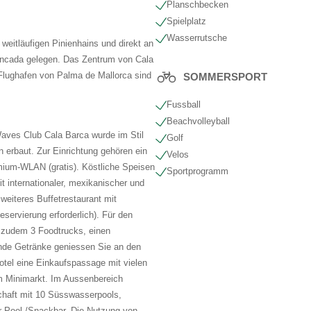
Planschbecken
Spielplatz
Wasserrutsche
weitläufigen Pinienhains und direkt an
encada gelegen. Das Zentrum von Cala
Flughafen von Palma de Mallorca sind
SOMMERSPORT
Fussball
Beachvolleyball
Waves Club Cala Barca wurde im Stil
Golf
 erbaut. Zur Einrichtung gehören ein
Velos
ium-WLAN (gratis). Köstliche Speisen
Sportprogramm
it internationaler, mexikanischer und
weiteres Buffetrestaurant mit
Reservierung erforderlich). Für den
 zudem 3 Foodtrucks, einen
nde Getränke geniessen Sie an den
otel eine Einkaufspassage mit vielen
m Minimarkt. Im Aussenbereich
schaft mit 10 Süsswasserpools,
r Pool-/Snackbar. Die Nutzung von