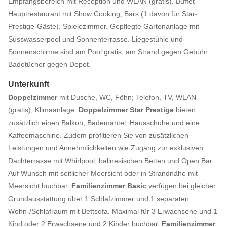
Empfangsbereich mit Réception und WLAN (gratis). Buffet-
Hauptrestaurant mit Show Cooking, Bars (1 davon für Star-
Prestige-Gäste). Spielezimmer. Gepflegte Gartenanlage mit
Süsswasserpool und Sonnenterrasse. Liegestühle und
Sonnenschirme sind am Pool gratis, am Strand gegen Gebühr.
Badetücher gegen Depot.
Unterkunft
Doppelzimmer
mit Dusche, WC, Föhn; Telefon, TV, WLAN
(gratis), Klimaanlage.
Doppelzimmer Star Prestige
bieten
zusätzlich einen Balkon, Bademantel, Hausschuhe und eine
Kaffeemaschine. Zudem profitieren Sie von zusätzlichen
Leistungen und Annehmlichkeiten wie Zugang zur exklusiven
Dachterrasse mit Whirlpool, balinesischen Betten und Open Bar.
Auf Wunsch mit seitlicher Meersicht oder in Strandnähe mit
Meersicht buchbar.
Familienzimmer Basic
verfügen bei gleicher
Grundausstattung über 1 Schlafzimmer und 1 separaten
Wohn-/Schlafraum mit Bettsofa. Maximal für 3 Erwachsene und 1
Kind oder 2 Erwachsene und 2 Kinder buchbar.
Familienzimmer