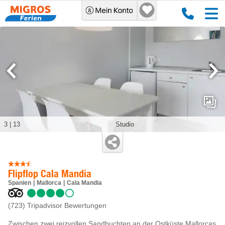
3
|
13
Studio
Flipflop Cala Mandia
Spanien
Mallorca
Cala Mandia
(723)
Tripadvisor Bewertungen
Zwischen zwei reizvollen Sandbuchten an der Ostküste Mallorcas