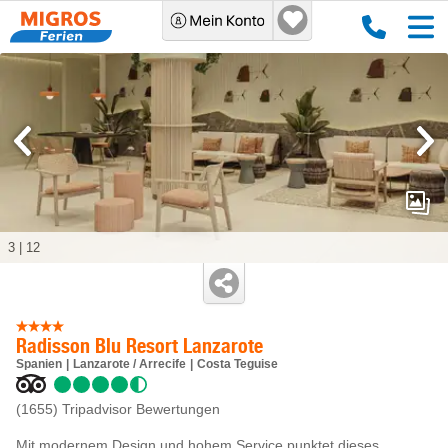
3
|
12
Radisson Blu Resort Lanzarote
Spanien
Lanzarote / Arrecife
Costa Teguise
(1655)
Tripadvisor Bewertungen
Mit modernem Design und hohem Service punktet dieses