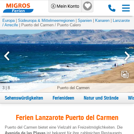
Europa
Südeuropa & Mittelmeerregionen
Spanien
Kanaren
Lanzarote
/ Arrecife
Puerto del Carmen / Puerto Calero
3
|
8
Puerto del Carmen
Sehenswürdigkeiten
Ferienideen
Natur und Strände
Wi
Ferien Lanzarote Puerto del Carmen
Puerto del Carmen bietet eine Vielzahl an Freizeitmöglichkeiten. Die
Avenida de las Playas
ist bekannt für ihre zahlreichen Restaurants,