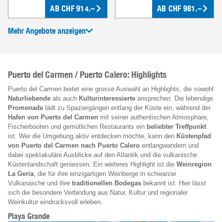
AB
CHF
914.–
AB
CHF
981.–
Mehr Angebote anzeigen
Puerto del Carmen / Puerto Calero: Highlights
Puerto del Carmen bietet eine grosse Auswahl an Highlights, die sowohl
Naturliebende
als auch
Kulturinteressierte
ansprechen. Die lebendige
Promenade
lädt zu Spaziergängen entlang der Küste ein, während der
Hafen von Puerto del Carmen
mit seiner authentischen Atmosphäre,
Fischerbooten und gemütlichen Restaurants ein
beliebter Treffpunkt
ist. Wer die Umgebung aktiv entdecken möchte, kann den
Küstenpfad
von Puerto del Carmen nach Puerto Calero
entlangwandern und
dabei spektakuläre Ausblicke auf den Atlantik und die vulkanische
Küstenlandschaft geniessen. Ein weiteres Highlight ist die
Weinregion
La Geria
, die für ihre einzigartigen Weinberge in schwarzer
Vulkanasche und ihre
traditionellen Bodegas
bekannt ist. Hier lässt
sich die besondere Verbindung aus Natur, Kultur und regionaler
Weinkultur eindrucksvoll erleben.
Playa Grande