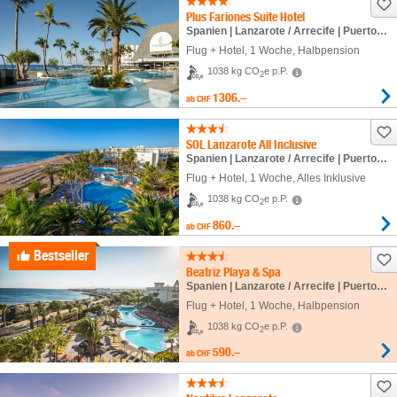
Plus Fariones Suite Hotel
Spanien | Lanzarote / Arrecife | Puerto del Carmen / Puerto Calero
Flug + Hotel
,
1 Woche
, Halbpension
1038 kg CO
e p.P.
2
1306.–
ab
CHF
SOL Lanzarote All Inclusive
Spanien | Lanzarote / Arrecife | Puerto del Carmen / Puerto Calero
Flug + Hotel
,
1 Woche
, Alles Inklusive
1038 kg CO
e p.P.
2
860.–
ab
CHF
Bestseller
Beatriz Playa & Spa
Spanien | Lanzarote / Arrecife | Puerto del Carmen / Puerto Calero
Flug + Hotel
,
1 Woche
, Halbpension
1038 kg CO
e p.P.
2
590.–
ab
CHF