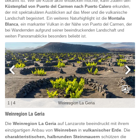
bekannt ist. Wer die Küste aktiv entdecken möchte, kann zudem den
Küstenpfad von Puerto del Carmen nach Puerto Calero
erkunden,
der mit spektakulären Ausblicken auf das Meer und die vulkanische
Landschaft begeistert. Ein weiteres Naturhighlight ist die
Montaña
Blanca
, ein markanter Vulkan in der Nähe von Puerto del Carmen, der
bei Wandernden aufgrund seiner beeindruckenden Landschaft und
weiten Panoramablicke besonders beliebt ist.
1
|
4
Weinregion La Geria
Weinregion La Geria
Die
Weinregion La Geria
auf Lanzarote beeindruckt mit ihrem
einzigartigen Anbau von
Weinreben
in
vulkanischer Erde
. Die
charakteristischen, halbrunden Steinmauern
schützen die