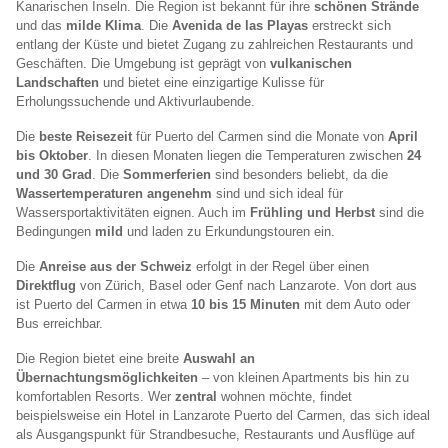
Kanarischen Inseln. Die Region ist bekannt für ihre
schönen Strände
und das
milde Klima
. Die
Avenida de las Playas
erstreckt sich
entlang der Küste und bietet Zugang zu zahlreichen Restaurants und
Geschäften. Die Umgebung ist geprägt von
vulkanischen
Landschaften
und bietet eine einzigartige Kulisse für
Erholungssuchende und Aktivurlaubende.
Die
beste Reisezeit
für Puerto del Carmen sind die Monate von
April
bis Oktober
. In diesen Monaten liegen die Temperaturen zwischen
24
und 30 Grad
. Die
Sommerferien
sind besonders beliebt, da die
Wassertemperaturen angenehm
sind und sich ideal für
Wassersportaktivitäten eignen. Auch im
Frühling und Herbst
sind die
Bedingungen
mild
und laden zu Erkundungstouren ein.
Die
Anreise aus der Schweiz
erfolgt in der Regel über einen
Direktflug
von Zürich, Basel oder Genf nach Lanzarote. Von dort aus
ist Puerto del Carmen in etwa
10 bis 15 Minuten
mit dem Auto oder
Bus erreichbar.
Die Region bietet eine breite
Auswahl an
Übernachtungsmöglichkeiten
– von kleinen Apartments bis hin zu
komfortablen Resorts. Wer
zentral
wohnen möchte, findet
beispielsweise ein Hotel in Lanzarote Puerto del Carmen, das sich ideal
als Ausgangspunkt für Strandbesuche, Restaurants und Ausflüge auf