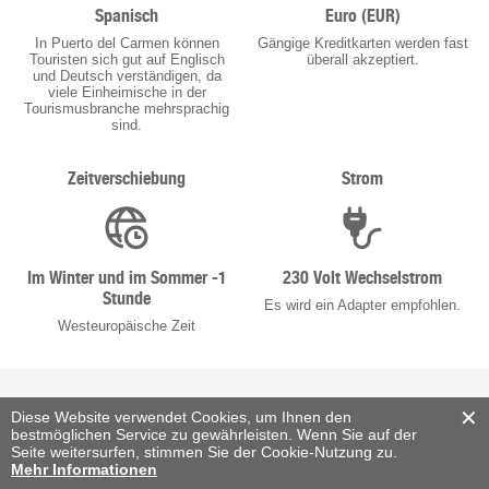
Spanisch
Euro (EUR)
In Puerto del Carmen können
Gängige Kreditkarten werden fast
Touristen sich gut auf Englisch
überall akzeptiert.
und Deutsch verständigen, da
viele Einheimische in der
Tourismusbranche mehrsprachig
sind.
Zeitverschiebung
Strom
Im Winter und im Sommer -1
230 Volt Wechselstrom
Stunde
Es wird ein Adapter empfohlen.
Westeuropäische Zeit
Puerto del Carmen / Puerto Calero: Häufig gestellte Fragen
Diese Website verwendet Cookies, um Ihnen den
bestmöglichen Service zu gewährleisten. Wenn Sie auf der
Seite weitersurfen, stimmen Sie der Cookie-Nutzung zu.
Mehr Informationen
Wann ist die beste Reisezeit für Puerto del Carmen?