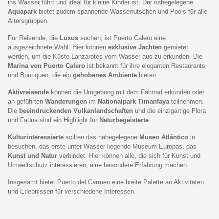
ins Wasser führt und ideal für kleine Kinder ist. Der nahegelegene
Aquapark
bietet zudem spannende Wasserrutschen und Pools für alle
Altersgruppen.
Für Reisende, die
Luxus
suchen, ist Puerto Calero eine
ausgezeichnete Wahl. Hier können
exklusive Jachten
gemietet
werden, um die Küste Lanzarotes vom Wasser aus zu erkunden. Die
Marina von Puerto Calero
ist bekannt für ihre eleganten Restaurants
und Boutiquen, die ein
gehobenes Ambiente
bieten.
Aktivreisende
können die Umgebung mit dem Fahrrad erkunden oder
an geführten
Wanderungen
im
Nationalpark Timanfaya
teilnehmen.
Die
beeindruckenden Vulkanlandschaften
und die einzigartige Flora
und Fauna sind ein Highlight für
Naturbegeisterte
.
Kulturinteressierte
sollten das nahegelegene
Museo Atlántico
in
besuchen, das erste unter Wasser liegende Museum Europas, das
Kunst und Natur
verbindet. Hier können alle, die sich für Kunst und
Umweltschutz interessieren, eine besondere Erfahrung machen.
Insgesamt bietet Puerto del Carmen eine breite Palette an Aktivitäten
und Erlebnissen für verschiedene Interessen.