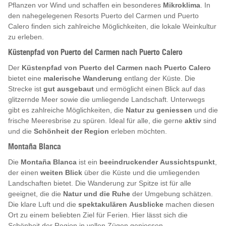
Pflanzen vor Wind und schaffen ein besonderes
Mikroklima
. In
den nahegelegenen Resorts Puerto del Carmen und Puerto
Calero finden sich zahlreiche Möglichkeiten, die lokale Weinkultur
zu erleben.
Küstenpfad von Puerto del Carmen nach Puerto Calero
Der
Küstenpfad von Puerto del Carmen nach Puerto Calero
bietet eine
malerische Wanderung
entlang der Küste. Die
Strecke ist
gut ausgebaut
und ermöglicht einen Blick auf das
glitzernde Meer sowie die umliegende Landschaft. Unterwegs
gibt es zahlreiche Möglichkeiten, die
Natur zu geniessen
und die
frische Meeresbrise zu spüren. Ideal für alle, die gerne
aktiv
sind
und die
Schönheit der Region
erleben möchten.
Montaña Blanca
Die
Montaña Blanca
ist ein
beeindruckender Aussichtspunkt
,
der einen
weiten Blick
über die Küste und die umliegenden
Landschaften bietet. Die Wanderung zur Spitze ist für alle
geeignet, die die
Natur und die Ruhe
der Umgebung schätzen.
Die klare Luft und die
spektakulären Ausblicke
machen diesen
Ort zu einem beliebten Ziel für Ferien. Hier lässt sich die
Schönheit der Region in vollen Zügen geniessen.