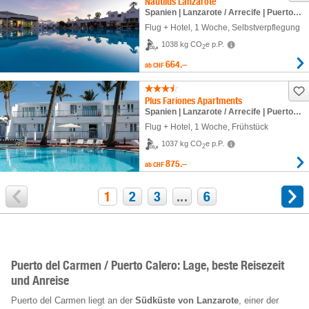
Nautilus Lanzarote
Spanien | Lanzarote / Arrecife | Puerto del Carmen / Puerto Calero
Flug + Hotel
,
1 Woche
, Selbstverpflegung
1038 kg CO
e p.P.
2
664.–
ab
CHF
Plus Fariones Apartments
Spanien | Lanzarote / Arrecife | Puerto del Carmen / Puerto Calero
Flug + Hotel
,
1 Woche
, Frühstück
1037 kg CO
e p.P.
2
875.–
ab
CHF
1
2
3
...
6
Puerto del Carmen / Puerto Calero: Lage, beste Reisezeit
und Anreise
Puerto del Carmen liegt an der
Südküste von Lanzarote
, einer der