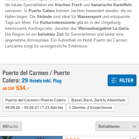
die lokale Spezialitäten wie
frischen Fisch
und
kanarische Kartoffeln
servieren. In
Puerto Calero
können Jachten bewundert werden, die im
Hafen liegen. Die
Strände
sind ideal für
Wassersport
und entspannte
Tage am Meer. Für
Kulturinteressierte
gibt es in der Umgebung
interessante Ausflugsziele, darunter das
Weinanbaugebiet La Geria
.
Die Region ist ein
beliebtes Ziel
für Sommerferien und bietet eine
angenehme Atmosphäre. Ein Aufenthalt im Hotel Puerto del Carmen
Lanzarote sorgt für unvergessliche Erlebnisse.
Puerto del Carmen / Puerto
Calero:
29
FILTER
Hotels inkl. Flug
534
.-
ab
CHF
Puerto del Carmen / Puerto Calero
Basel, Bern, Zürich, Altenrhein
09.08.26 – 05.06.27 / 7-21 Nächte
1 Zimmer, 2 Erwachsene
Karte
Beliebteste