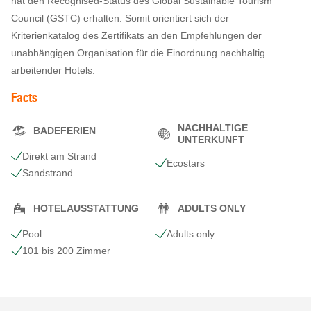
hat den Recognised-Status des Global Sustainable Tourism
Council (GSTC) erhalten. Somit orientiert sich der
Kriterienkatalog des Zertifikats an den Empfehlungen der
unabhängigen Organisation für die Einordnung nachhaltig
arbeitender Hotels.
Facts
NACHHALTIGE
BADEFERIEN
UNTERKUNFT
Direkt am Strand
Ecostars
Sandstrand
HOTELAUSSTATTUNG
ADULTS ONLY
Pool
Adults only
101 bis 200 Zimmer