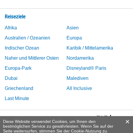
Reiseziele
Afrika
Asien
Australien / Ozeanien
Europa
Indischer Ozean
Karibik / Mittelamerika
Naher und Mittlerer Osten
Nordamerika
Europa-Park
Disneyland® Paris
Dubai
Malediven
Griechenland
All Inclusive
Last Minute
Diese Website verwendet Cookies, um Ihnen den
bestmöglichen Service zu gewährleisten. Wenn Sie auf der
Seite weitersurfen, stimmen Sie der Cookie-Nutzung zu.