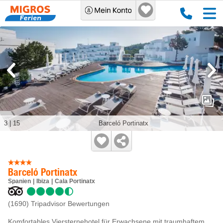
3
|
15
Barceló Portinatx
Barceló Portinatx
Spanien
Ibiza
Cala Portinatx
(1690)
Tripadvisor Bewertungen
Komfortables Viersternehotel für Erwachsene mit traumhaftem