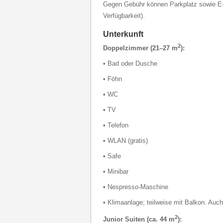
Gegen Gebühr können Parkplatz sowie E-
Verfügbarkeit).
Unterkunft
2
Doppelzimmer (21–27 m
):
• Bad oder Dusche
• Föhn
• WC
• TV
• Telefon
• WLAN (gratis)
• Safe
• Minibar
• Nespresso-Maschine
• Klimaanlage; teilweise mit Balkon. Auc
2
Junior Suiten (ca. 44 m
):