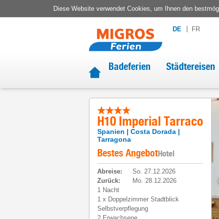
Diese Website verwendet Cookies, um Ihnen den bestmögli
DE
FR
Badeferien
Städtereisen
H10 Imperial Tarraco
Spanien
Costa Dorada
Tarragona
Bestes Angebot
Hotel
Abreise
:
So. 27.12.2026
Zurück
:
Mo. 28.12.2026
1 Nacht
1
x
Doppelzimmer Stadtblick
Selbstverpflegung
2 Erwachsene