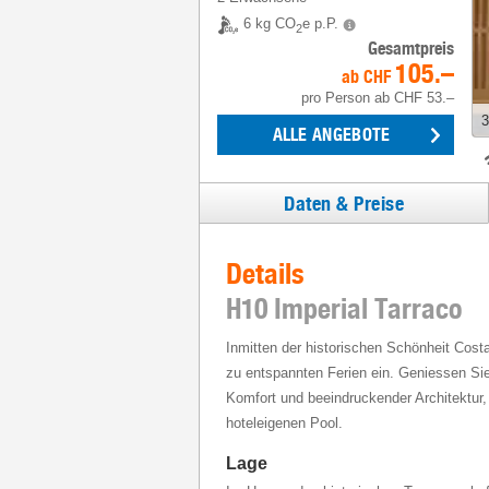
6 kg CO
e p.P.
2
Gesamtpreis
105.–
ab
CHF
pro Person
ab
CHF 53.–
3
ALLE ANGEBOTE
Daten & Preise
Details
H10 Imperial Tarraco
Inmitten der historischen Schönheit Costa
zu entspannten Ferien ein. Geniessen S
Komfort und beeindruckender Architektur
hoteleigenen Pool.
Lage