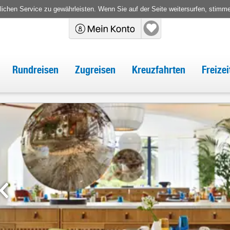
chen Service zu gewährleisten. Wenn Sie auf der Seite weitersurfen, stimm
Rundreisen
Zugreisen
Kreuzfahrten
Freize