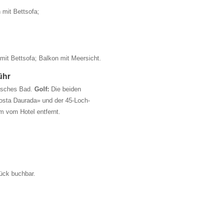
 mit Bettsofa;
mit Bettsofa; Balkon mit Meersicht.
ühr
isches Bad.
Golf:
Die beiden
Costa Daurada» und der 45-Loch-
km vom Hotel entfernt.
ück buchbar.