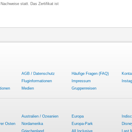
Nachweise statt. Das Zertifikat ist
AGB / Datenschutz
Häufige Fragen (FAQ)
Konta
Fluginformationen
Impressum
Insta
tionen
Medien
Gruppenreisen
Australien / Ozeanien
Europa
Indis
rer Osten
Nordamerika
Europa-Park
Disne
Griechenland
All Inclusive
Last 