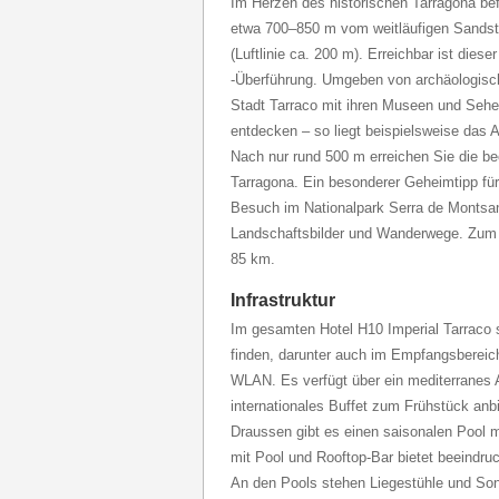
Im Herzen des historischen Tarragona bef
etwa 700–850 m vom weitläufigen Sandstr
(Luftlinie ca. 200 m). Erreichbar ist diese
-Überführung. Umgeben von archäologisc
Stadt Tarraco mit ihren Museen und Sehen
entdecken – so liegt beispielsweise das 
Nach nur rund 500 m erreichen Sie die b
Tarragona. Ein besonderer Geheimtipp für 
Besuch im Nationalpark Serra de Montsa
Landschaftsbilder und Wanderwege. Zum 
85 km.
Infrastruktur
Im gesamten Hotel H10 Imperial Tarraco 
finden, darunter auch im Empfangsbereic
WLAN. Es verfügt über ein mediterranes A
internationales Buffet zum Frühstück anbi
Draussen gibt es einen saisonalen Pool 
mit Pool und Rooftop-Bar bietet beeindru
An den Pools stehen Liegestühle und Son