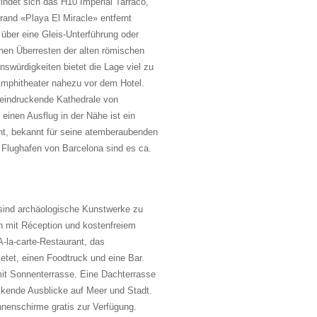
indet sich das H10 Imperial Tarraco,
and «Playa El Miracle» entfernt
r über eine Gleis-Unterführung oder
hen Überresten der alten römischen
swürdigkeiten bietet die Lage viel zu
Amphitheater nahezu vor dem Hotel.
eeindruckende Kathedrale von
einen Ausflug in der Nähe ist ein
nt, bekannt für seine atemberaubenden
Flughafen von Barcelona sind es ca.
sind archäologische Kunstwerke zu
h mit Réception und kostenfreiem
-la-carte-Restaurant, das
etet, einen Foodtruck und eine Bar.
mit Sonnenterrasse. Eine Dachterrasse
ckende Ausblicke auf Meer und Stadt.
nenschirme gratis zur Verfügung.