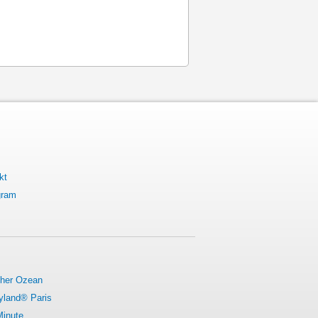
kt
gram
cher Ozean
yland® Paris
Minute