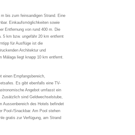
 m bis zum feinsandigen Strand. Eine
chbar. Einkaufsmöglichkeiten sowie
ner Entfernung von rund 400 m. Die
a. 5 km bzw. ungefähr 20 km entfernt
tipp für Ausflüge ist die
druckenden Architektur und
 Málaga liegt knapp 10 km entfernt.
et einen Empfangsbereich,
etsafes. Es gibt ebenfalls eine TV-
stronomische Angebot umfasst ein
. Zusätzlich sind Geldwechselstube,
m Aussenbereich des Hotels befindet
ner Pool-/Snackbar. Am Pool stehen
e gratis zur Verfügung, am Strand