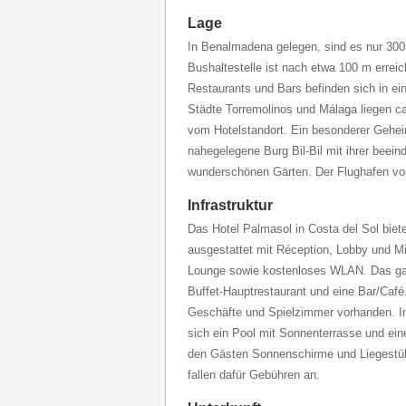
Lage
In Benalmadena gelegen, sind es nur 300
Bushaltestelle ist nach etwa 100 m errei
Restaurants und Bars befinden sich in ei
Städte Torremolinos und Málaga liegen c
vom Hotelstandort. Ein besonderer Geheim
nahegelegene Burg Bil-Bil mit ihrer beein
wunderschönen Gärten. Der Flughafen von
Infrastruktur
Das Hotel Palmasol in Costa del Sol biet
ausgestattet mit Réception, Lobby und Mi
Lounge sowie kostenloses WLAN. Das ga
Buffet-Hauptrestaurant und eine Bar/Café
Geschäfte und Spielzimmer vorhanden. I
sich ein Pool mit Sonnenterrasse und ei
den Gästen Sonnenschirme und Liegestühl
fallen dafür Gebühren an.