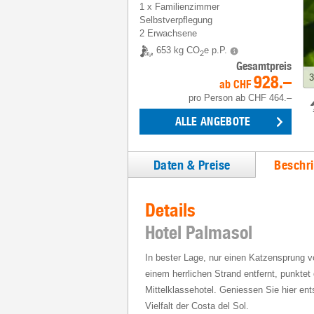
1
x
Familienzimmer
Selbstverpflegung
2 Erwachsene
653 kg CO
e p.P.
2
Gesamtpreis
928.–
3
ab
CHF
pro Person
ab
CHF 464.–
ALLE ANGEBOTE
Daten & Preise
Beschr
Details
Hotel Palmasol
In bester Lage, nur einen Katzensprung
einem herrlichen Strand entfernt, punkte
Mittelklassehotel. Geniessen Sie hier en
Vielfalt der Costa del Sol.