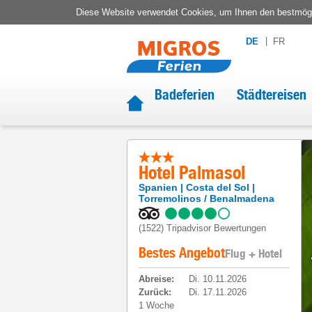
Diese Website verwendet Cookies, um Ihnen den bestmögli
DE
FR
Badeferien
Städtereisen
Hotel Palmasol
Spanien
Costa del Sol
Torremolinos / Benalmadena
(1522)
Tripadvisor Bewertungen
Bestes Angebot
Flug + Hotel
Abreise
:
Di. 10.11.2026
Zurück
:
Di. 17.11.2026
1 Woche