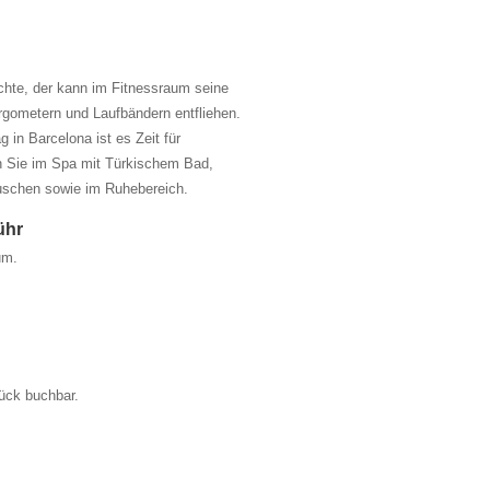
öchte, der kann im Fitnessraum seine
rgometern und Laufbändern entfliehen.
 in Barcelona ist es Zeit für
 Sie im Spa mit Türkischem Bad,
uschen sowie im Ruhebereich.
ühr
um.
.
ück buchbar.