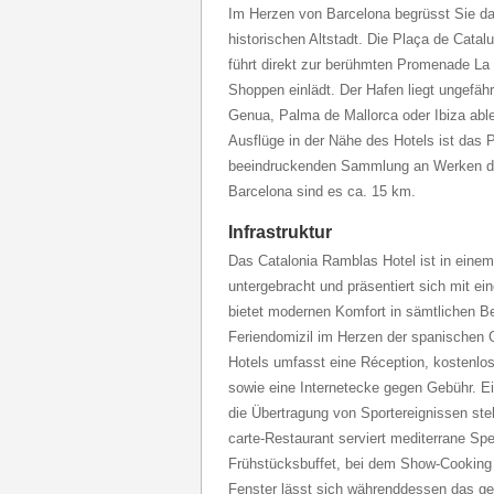
Im Herzen von Barcelona begrüsst Sie da
historischen Altstadt. Die Plaça de Catal
führt direkt zur berühmten Promenade L
Shoppen einlädt. Der Hafen liegt ungefähr
Genua, Palma de Mallorca oder Ibiza abl
Ausflüge in der Nähe des Hotels ist das
beeindruckenden Sammlung an Werken de
Barcelona sind es ca. 15 km.
Infrastruktur
Das Catalonia Ramblas Hotel ist in ein
untergebracht und präsentiert sich mit ein
bietet modernen Komfort in sämtlichen Be
Feriendomizil im Herzen der spanischen 
Hotels umfasst eine Réception, kostenl
sowie eine Internetecke gegen Gebühr. Ei
die Übertragung von Sportereignissen steh
carte-Restaurant serviert mediterrane Sp
Frühstücksbuffet, bei dem Show-Cooking 
Fenster lässt sich währenddessen das ge