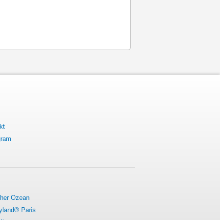
kt
gram
cher Ozean
yland® Paris