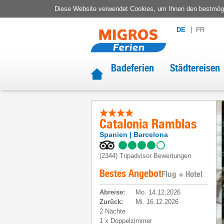
Diese Website verwendet Cookies, um Ihnen den bestmögli
DE
FR
Badeferien
Städtereisen
Catalonia Ramblas
Spanien
Barcelona
(2344)
Tripadvisor Bewertungen
Bestes Angebot
Flug + Hotel
Abreise
:
Mo. 14.12.2026
Zurück
:
Mi. 16.12.2026
2 Nächte
1
x
Doppelzimmer