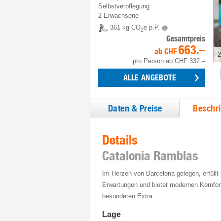
Selbstverpflegung
2 Erwachsene
361 kg CO
e p.P.
2
Gesamtpreis
663.–
ab
CHF
3
pro Person
ab
CHF 332.–
ALLE ANGEBOTE
Daten & Preise
Beschr
Details
Catalonia Ramblas
Im Herzen von Barcelona gelegen, erfüllt 
Erwartungen und bietet modernen Komfort
besonderen Extra.
Lage