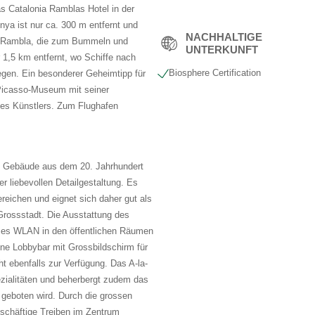
s Catalonia Ramblas Hotel in der
unya ist nur ca. 300 m entfernt und
NACHHALTIGE
a Rambla, die zum Bummeln und
UNTERKUNFT
 1,5 km entfernt, wo Schiffe nach
Biosphere Certification
egen. Ein besonderer Geheimtipp für
 Picasso-Museum mit seiner
s Künstlers. Zum Flughafen
em Gebäude aus dem 20. Jahrhundert
er liebevollen Detailgestaltung. Es
reichen und eignet sich daher gut als
Grossstadt. Die Ausstattung des
oses WLAN in den öffentlichen Räumen
ne Lobbybar mit Grossbildschirm für
t ebenfalls zur Verfügung. Das A-la-
ezialitäten und beherbergt zudem das
geboten wird. Durch die grossen
schäftige Treiben im Zentrum