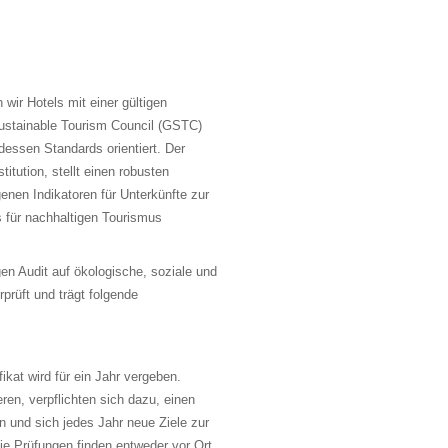
wir Hotels mit einer gültigen
Sustainable Tourism Council (GSTC)
 dessen Standards orientiert. Der
itution, stellt einen robusten
genen Indikatoren für Unterkünfte zur
 für nachhaltigen Tourismus
en Audit auf ökologische, soziale und
prüft und trägt folgende
kat wird für ein Jahr vergeben.
ieren, verpflichten sich dazu, einen
 und sich jedes Jahr neue Ziele zur
ie Prüfungen finden entweder vor Ort