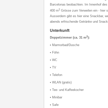
Barcelonas beobachten. Im Innenhof des 
2
400 m
Grösse zum Verweilen ein - hier s
Ausserdem gibt es hier eine Snackbar, 
abends erfrischende Getränke und Snacks
Unterkunft
2
Doppelzimmer (ca. 31 m
):
• Marmorbad/Dusche
• Föhn
• WC
• TV
• Telefon
• WLAN (gratis)
• Tee- und Kaffeekocher
• Minibar
• Safe