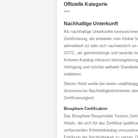
Offizielle Kategorie
****
Nachhaltige Unterkunft
Als nachhaltige Unterkünfte kennzeichnen 
Zertifizierung, die entweder vom Global 
akkreditiert ist oder sich nachweislich an
GSTC, als gemeinnützige und neutrale Inst
Kriterien-Katalog inklusive leistungsbezo
Verfügung und möchte weltweit Standards
etablieren.
Dieses Hotel wurde bei einem unabhängig
ökonomische Nachhaltigkeitskriterien über
Zertifizierung(en):
Biosphere Certification
Das Biosphere Responsible Tourism Zertifi
Hotels, die sich für das Zertifikat qualifiz
umfassenden Kriterienkatalog umzusetzen
Erhöhung der Nachhaltigkeit zu setzen. D