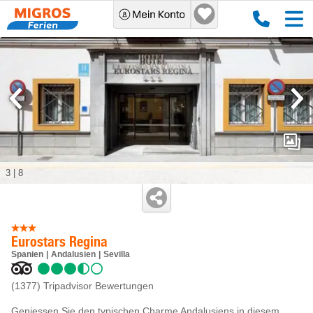
3
|
8
Eurostars Regina
Spanien
Andalusien
Sevilla
(1377)
Tripadvisor Bewertungen
Geniessen Sie den typischen Charme Andalusiens in diesem