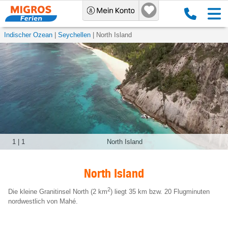
Indischer Ozean
Seychellen
North Island
1
|
1
North Island
North Island
2
Die kleine Granitinsel North (2 km
) liegt 35 km bzw. 20 Flugminuten
nordwestlich von Mahé.