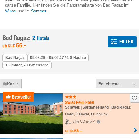
ganze Familie. Hier finden Sie die Panoramakarte von Bag Ragaz im
Winter
und im
Sommer
.
Bad Ragaz:
2
Hotels
FILTER
66
.-
ab
CHF
Bad Ragaz
09.08.26 – 05.06.27 / 1-8 Nächte
1 Zimmer, 2 Erwachsene
Karte
Beliebteste
Bestseller
Swiss Heidi Hotel
Schweiz | Sarganserland | Bad Ragaz
Hotel
,
1 Nacht
, Frühstück
2 kg CO
e p.P.
2
66.–
ab
CHF