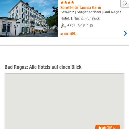
Sorell Hotel Tamina Garni
Schweiz | Sarganserland | Bad Ragaz
Hotel
,
1 Nacht
, Frühstück
4 kg CO
e p.P.
2
109.–
ab
CHF
Bad Ragaz: Alle Hotels auf einen Blick
ab
CHF 66.–