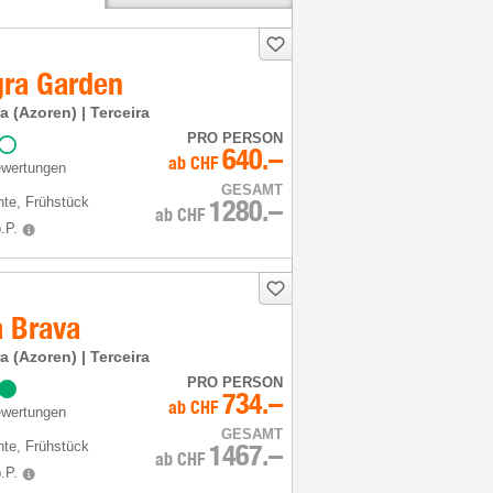
gra Garden
ra (Azoren) | Terceira
PRO PERSON
640.–
ab
CHF
ewertungen
GESAMT
hte
, Frühstück
1280.–
ab
CHF
.P.
a Brava
ra (Azoren) | Terceira
PRO PERSON
734.–
ab
CHF
ewertungen
GESAMT
hte
, Frühstück
1467.–
ab
CHF
.P.