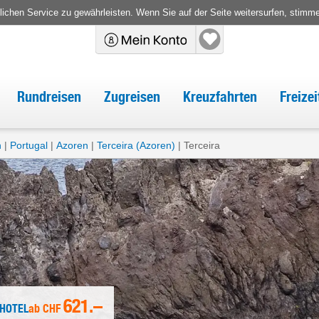
chen Service zu gewährleisten. Wenn Sie auf der Seite weitersurfen, stimm
Rundreisen
Zugreisen
Kreuzfahrten
Freize
n
Portugal
Azoren
Terceira (Azoren)
Terceira
621.–
 HOTEL
ab
CHF