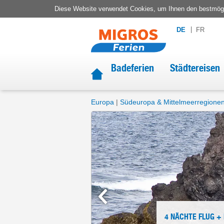
Diese Website verwendet Cookies, um Ihnen den bestmögli
DE
FR
Badeferien
Städtereisen
Europa
Südeuropa & Mittelmeerregione
4 NÄCHTE
FLUG +