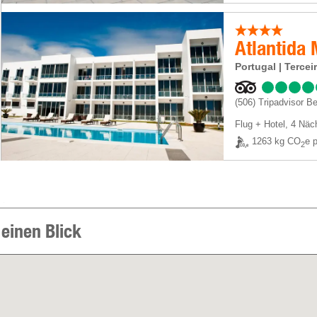
Atlantida 
Portugal | Tercei
(506)
Tripadvisor B
Flug + Hotel
,
4 Näc
1263 kg CO
e p
2
 einen Blick