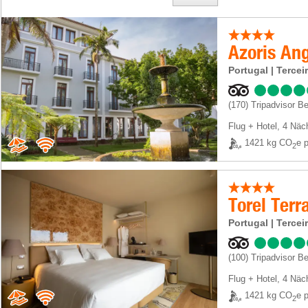
Azoris An
Portugal | Tercei
(170)
Tripadvisor B
Flug + Hotel
,
4 Näc
1421 kg CO
e p
2
Torel Terr
Portugal | Tercei
(100)
Tripadvisor B
Flug + Hotel
,
4 Näc
1421 kg CO
e p
2