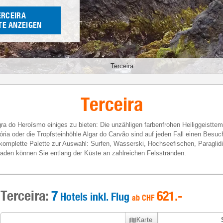
ERCEIRA
E ANZEIGEN
Terceira
Terceira
ra do Heroísmo einiges zu bieten: Die unzähligen farbenfrohen Heiliggeistte
ória oder die Tropfsteinhöhle Algar do Carvão sind auf jeden Fall einen Besuc
e komplette Palette zur Auswahl: Surfen, Wasserski, Hochseefischen, Paraglid
Baden können Sie entlang der Küste an zahlreichen Felsstränden.
Terceira:
7
621
.-
Hotels inkl. Flug
ab
CHF
Karte