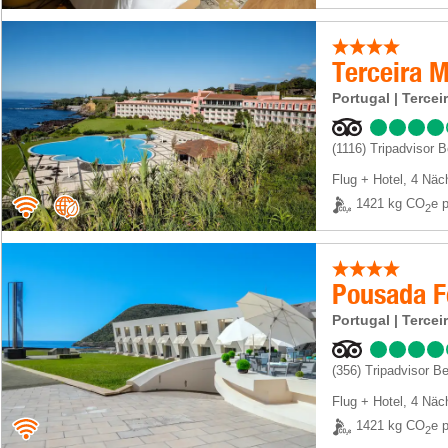
Terceira 
Portugal | Tercei
(1116)
Tripadvisor 
Flug + Hotel
,
4 Näc
1421 kg CO
e p
2
Portugal | Tercei
(356)
Tripadvisor B
Flug + Hotel
,
4 Näc
1421 kg CO
e p
2