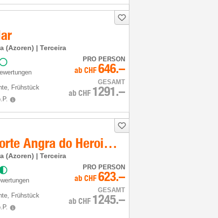
Mar
ra (Azoren) | Terceira
PRO PERSON
646.–
ab
CHF
Bewertungen
GESAMT
hte
, Frühstück
1291.–
ab
CHF
.P.
Pousada Forte Angra do Heroismo
ra (Azoren) | Terceira
PRO PERSON
623.–
ab
CHF
ewertungen
GESAMT
hte
, Frühstück
1245.–
ab
CHF
.P.