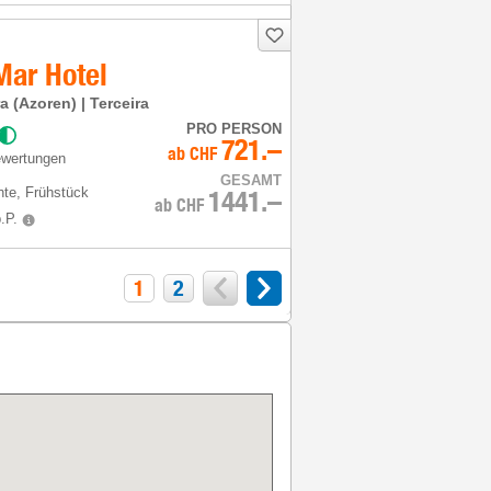
Mar Hotel
ra (Azoren) | Terceira
PRO PERSON
721.–
ab
CHF
ewertungen
GESAMT
hte
, Frühstück
1441.–
ab
CHF
.P.
1
2