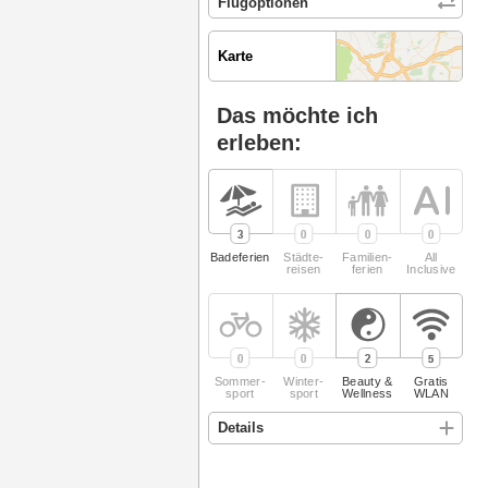
Karte
Das möchte ich
erleben:
3
0
0
0
Badeferien
Städte­
Familien­
All
reisen
ferien
Inclusive
0
0
2
5
Sommer­
Winter­
Beauty &
Gratis
sport
sport
Wellness
WLAN