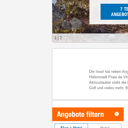
7
T
ANGEBOT
1
|
2
Die Insel hat neben Ang
Hafenstadt Praia da Vit
Aktivurlauber steht di
Golf und vieles mehr. 
Angebote filtern
Flug + Hotel
Hotel