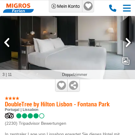
3
|
11
Doppelzimmer
DoubleTree by Hilton Lisbon - Fontana Park
Portugal
Lissabon
(2230)
Tripadvisor Bewertungen
In zentraler Lage von Lissabon erwartet Sie dieses Hotel mit