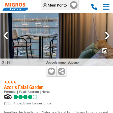
3
|
19
Doppelzimmer Superior
Azoris Faial Garden
Portugal
Faial (Azoren)
Horta
(535)
Tripadvisor Bewertungen
Inmitten der friedlichen Natur von Faial liegt dieses Hotel, das mit