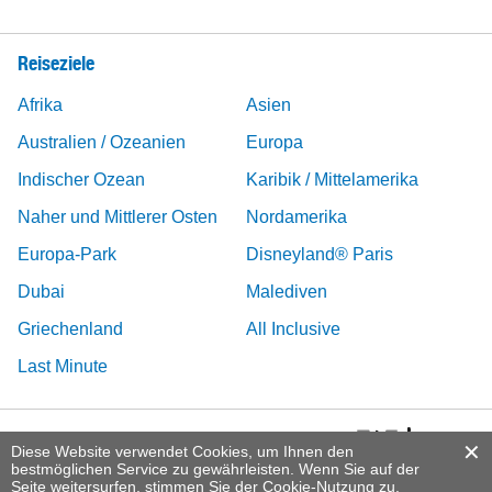
Reiseziele
Afrika
Asien
Australien / Ozeanien
Europa
Indischer Ozean
Karibik / Mittelamerika
Naher und Mittlerer Osten
Nordamerika
Europa-Park
Disneyland® Paris
Dubai
Malediven
Griechenland
All Inclusive
Last Minute
Diese Website verwendet Cookies, um Ihnen den
bestmöglichen Service zu gewährleisten. Wenn Sie auf der
Seite weitersurfen, stimmen Sie der Cookie-Nutzung zu.