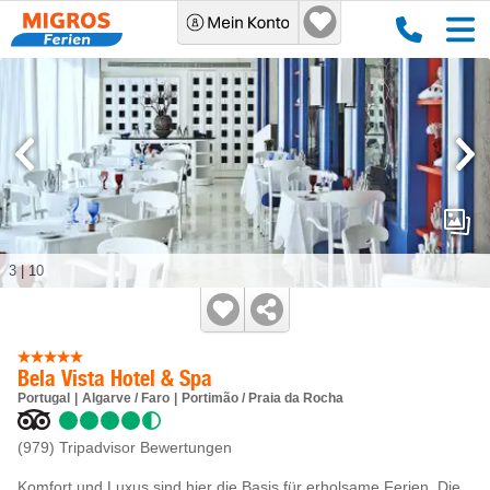
3
|
10
Bela Vista Hotel & Spa
Portugal
Algarve / Faro
Portimão / Praia da Rocha
(979)
Tripadvisor Bewertungen
Komfort und Luxus sind hier die Basis für erholsame Ferien. Die