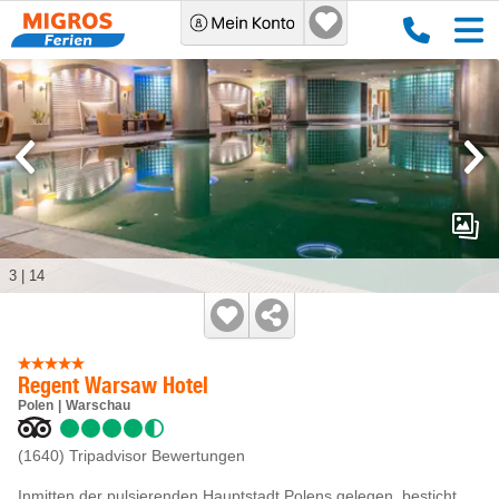
3
|
14
Regent Warsaw Hotel
Polen
Warschau
(1640)
Tripadvisor Bewertungen
Inmitten der pulsierenden Hauptstadt Polens gelegen, besticht