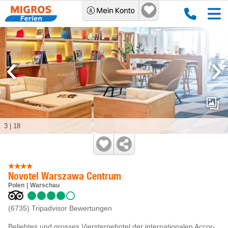
3
|
18
Novotel Warszawa Centrum
Polen
Warschau
(6735)
Tripadvisor Bewertungen
Beliebtes und grosses Viersternehotel der internationalen Accor-