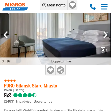
3
|
16
Doppelzimmer
PURO Gdansk Stare Miasto
Polen
Danzig
(2483)
Tripadvisor Bewertungen
Design trifft Wohlfühlkomfort: In diesem Stadthotel erwarten Sie