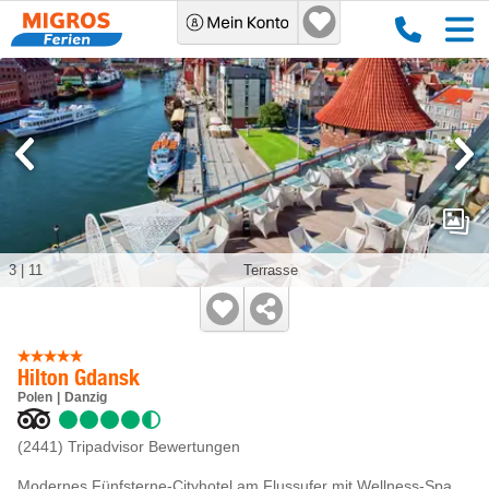
3
|
11
Terrasse
Hilton Gdansk
Polen
Danzig
(2441)
Tripadvisor Bewertungen
Modernes Fünfsterne-Cityhotel am Flussufer mit Wellness-Spa,