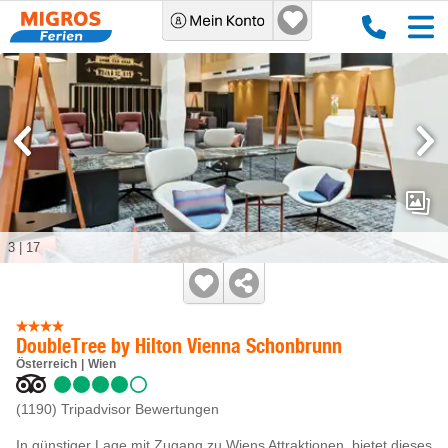
3
|
17
DoubleTree by Hilton Vienna Schonbrunn
Österreich
Wien
(1190)
Tripadvisor Bewertungen
In günstiger Lage mit Zugang zu Wiens Attraktionen, bietet dieses