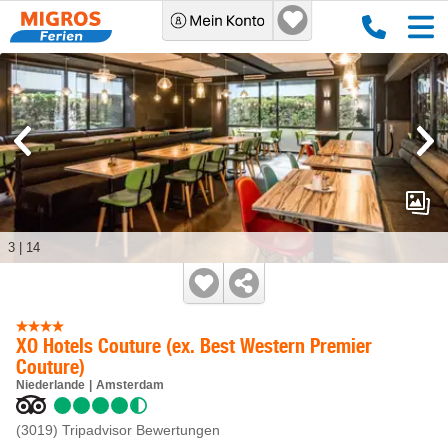
3
|
14
XO Hotels Couture (ex. Best Western Premier
Couture)
Niederlande
Amsterdam
(3019)
Tripadvisor Bewertungen