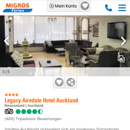
3
|
5
Legacy Airedale Hotel Auckland
Neuseeland
Auckland
(460)
Tripadvisor Bewertungen
Inmitten Aucklands präsentiert sich ein modernes Spitzenhotel,