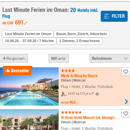
Last Minute Ferien im Oman:
20
Hotels inkl.
Flug
FILTER
691
.-
ab
CHF
Last Minute Ferien im Oman
Basel, Bern, Zürich, Altenrhein
10.08.26 – 07.09.26 / 7 Nächte
1 Zimmer, 2 Erwachsene
Regionen
Karte
Beliebteste
Bestseller
Mysk Al Mouj by Shaza
Oman | Muscat
Flug + Hotel
,
1 Woche
, Frühstück
1432 kg CO
e p.P.
2
952.–
ab
CHF
Al Husn Hotel Muscat (ex. Shangri-La Al Husn Resort & Spa)
Oman | Muscat
Flug + Hotel
,
1 Woche
, Frühstück