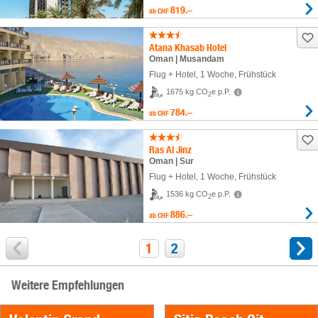
819.–
ab
CHF
Atana Khasab Hotel
Oman | Musandam
Flug + Hotel
,
1 Woche
, Frühstück
1675 kg CO
e p.P.
2
784.–
ab
CHF
Ras Al Jinz
Oman | Sur
Flug + Hotel
,
1 Woche
, Frühstück
1536 kg CO
e p.P.
2
886.–
ab
CHF
1
2
Weitere Empfehlungen