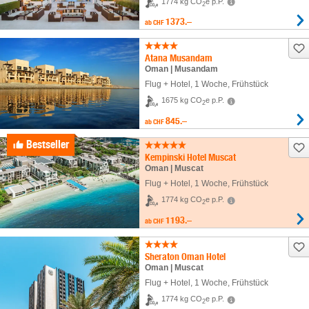
1774 kg CO
e p.P.
2
1373.–
ab
CHF
Atana Musandam
Oman | Musandam
Flug + Hotel
,
1 Woche
, Frühstück
1675 kg CO
e p.P.
2
845.–
ab
CHF
Bestseller
Kempinski Hotel Muscat
Oman | Muscat
Flug + Hotel
,
1 Woche
, Frühstück
1774 kg CO
e p.P.
2
1193.–
ab
CHF
Sheraton Oman Hotel
Oman | Muscat
Flug + Hotel
,
1 Woche
, Frühstück
1774 kg CO
e p.P.
2