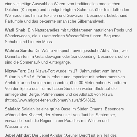
eine vielseitige Auswahl an Waren: von traditionellen omanischen
Dolchen (Khanjars) und handgefertigtem Schmuck über fein duftenden
Weihrauch bis hin zu Textilien und Gewürzen. Besonders beliebt sind
Parfümöle und das bekannte omanische Silberhandwerk.
Wadi Shab:
Ein Naturparadies mit türkisfarbenen natürlichen Pools und
Wanderwegen, die zu versteckten Wasserfällen führen. Bequeme
Schuhe sind hier ein Muss.
Wahiba Sands:
Die Wüste verspricht unvergessliche Aktivitäten, wie
Dünenfahrten im Geländewagen oder Sandboarding. Besonders schön
sind die Sonnenauf- und -untergänge.
Nizwa-Fort:
Das Nizwa-Fort wurde im 17. Jahrhundert vom Imam
Sultan bin Saif Al Ya'arubi erbaut und imponiert mit seiner massiven
Architektur und seinem imposanten, über 30 Meter hohen Hauptturm.
Von der Spitze des Turms haben Sie einen weiten Blick auf die
umliegenden Berge, Palmenhaine und die Altstadt von Nizwa
(https://www.migros-ferien.ch/oman/nizwa/d-54812).
Salalah:
Salalah ist eine grüne Oase im Süden Omans. Besonders
während des Khareef, der Monsunzeit von Juni bis September,
verwandelt sich die Region in ein Paradies mit Wiesen und
Wasserfällen.
Jebel Akhdar:
Der Jebel Akhdar („Grüner Berg“) ist ein Teil des