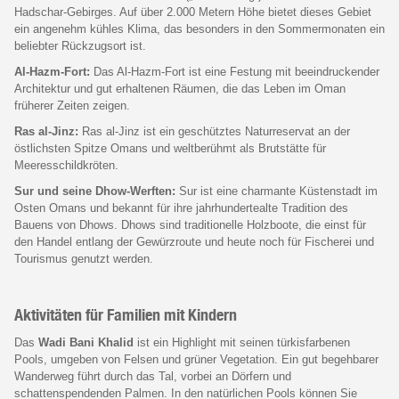
Hadschar-Gebirges. Auf über 2.000 Metern Höhe bietet dieses Gebiet
ein angenehm kühles Klima, das besonders in den Sommermonaten ein
beliebter Rückzugsort ist.
Al-Hazm-Fort:
Das Al-Hazm-Fort ist eine Festung mit beeindruckender
Architektur und gut erhaltenen Räumen, die das Leben im Oman
früherer Zeiten zeigen.
Ras al-Jinz:
Ras al-Jinz ist ein geschütztes Naturreservat an der
östlichsten Spitze Omans und weltberühmt als Brutstätte für
Meeresschildkröten.
Sur und seine Dhow-Werften:
Sur ist eine charmante Küstenstadt im
Osten Omans und bekannt für ihre jahrhundertealte Tradition des
Bauens von Dhows. Dhows sind traditionelle Holzboote, die einst für
den Handel entlang der Gewürzroute und heute noch für Fischerei und
Tourismus genutzt werden.
Aktivitäten für Familien mit Kindern
Das
Wadi Bani Khalid
ist ein Highlight mit seinen türkisfarbenen
Pools, umgeben von Felsen und grüner Vegetation. Ein gut begehbarer
Wanderweg führt durch das Tal, vorbei an Dörfern und
schattenspendenden Palmen. In den natürlichen Pools können Sie