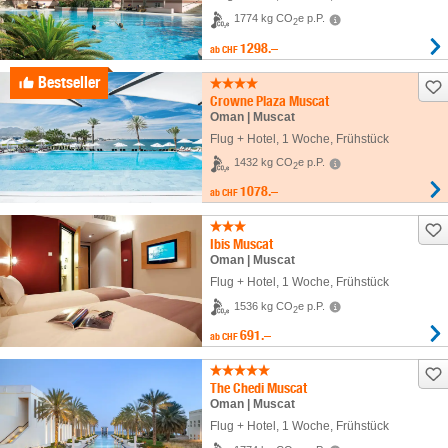
1774 kg CO
e p.P.
2
1298.–
ab
CHF
Bestseller
Crowne Plaza Muscat
Oman | Muscat
Flug + Hotel
,
1 Woche
, Frühstück
1432 kg CO
e p.P.
2
1078.–
ab
CHF
Ibis Muscat
Oman | Muscat
Flug + Hotel
,
1 Woche
, Frühstück
1536 kg CO
e p.P.
2
691.–
ab
CHF
The Chedi Muscat
Oman | Muscat
Flug + Hotel
,
1 Woche
, Frühstück