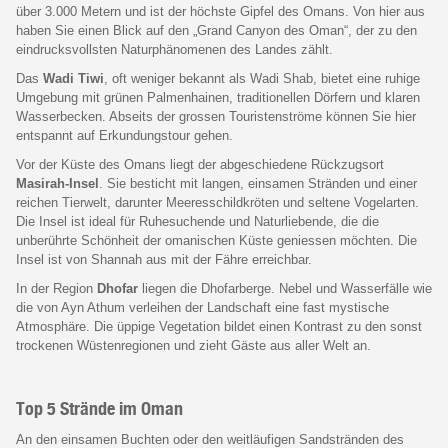
über 3.000 Metern und ist der höchste Gipfel des Omans. Von hier aus
haben Sie einen Blick auf den „Grand Canyon des Oman“, der zu den
eindrucksvollsten Naturphänomenen des Landes zählt.
Das
Wadi Tiwi
, oft weniger bekannt als Wadi Shab, bietet eine ruhige
Umgebung mit grünen Palmenhainen, traditionellen Dörfern und klaren
Wasserbecken. Abseits der grossen Touristenströme können Sie hier
entspannt auf Erkundungstour gehen.
Vor der Küste des Omans liegt der abgeschiedene Rückzugsort
Masirah-Insel
. Sie besticht mit langen, einsamen Stränden und einer
reichen Tierwelt, darunter Meeresschildkröten und seltene Vogelarten.
Die Insel ist ideal für Ruhesuchende und Naturliebende, die die
unberührte Schönheit der omanischen Küste geniessen möchten. Die
Insel ist von Shannah aus mit der Fähre erreichbar.
In der Region
Dhofar
liegen die Dhofarberge. Nebel und Wasserfälle wie
die von Ayn Athum verleihen der Landschaft eine fast mystische
Atmosphäre. Die üppige Vegetation bildet einen Kontrast zu den sonst
trockenen Wüstenregionen und zieht Gäste aus aller Welt an.
Top 5 Strände im Oman
An den einsamen Buchten oder den weitläufigen Sandstränden des