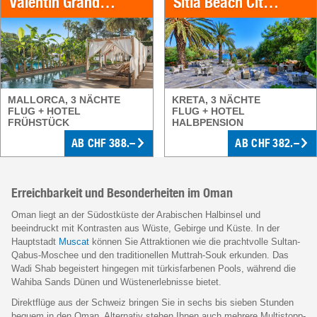
Valentin Grand Park Suite Hotel
Sitia Beach City Resort & Spa
MALLORCA, 3 NÄCHTE
KRETA, 3 NÄCHTE
FLUG + HOTEL
FLUG + HOTEL
FRÜHSTÜCK
HALBPENSION
AB CHF 388.–
AB CHF 382.–
Erreichbarkeit und Besonderheiten im Oman
Oman liegt an der Südostküste der Arabischen Halbinsel und
beeindruckt mit Kontrasten aus Wüste, Gebirge und Küste. In der
Hauptstadt
Muscat
können Sie Attraktionen wie die prachtvolle Sultan-
Qabus-Moschee und den traditionellen Muttrah-Souk erkunden. Das
Wadi Shab begeistert hingegen mit türkisfarbenen Pools, während die
Wahiba Sands Dünen und Wüstenerlebnisse bietet.
Direktflüge aus der Schweiz bringen Sie in sechs bis sieben Stunden
bequem in den Oman. Alternativ stehen Ihnen auch mehrere Multistopp-