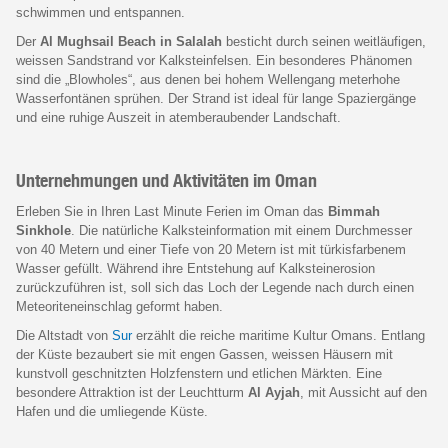
schwimmen und entspannen.
Der
Al Mughsail Beach in Salalah
besticht durch seinen weitläufigen,
weissen Sandstrand vor Kalksteinfelsen. Ein besonderes Phänomen
sind die „Blowholes“, aus denen bei hohem Wellengang meterhohe
Wasserfontänen sprühen. Der Strand ist ideal für lange Spaziergänge
und eine ruhige Auszeit in atemberaubender Landschaft.
Unternehmungen und Aktivitäten im Oman
Erleben Sie in Ihren Last Minute Ferien im Oman das
Bimmah
Sinkhole
. Die natürliche Kalksteinformation mit einem Durchmesser
von 40 Metern und einer Tiefe von 20 Metern ist mit türkisfarbenem
Wasser gefüllt. Während ihre Entstehung auf Kalksteinerosion
zurückzuführen ist, soll sich das Loch der Legende nach durch einen
Meteoriteneinschlag geformt haben.
Die Altstadt von
Sur
erzählt die reiche maritime Kultur Omans. Entlang
der Küste bezaubert sie mit engen Gassen, weissen Häusern mit
kunstvoll geschnitzten Holzfenstern und etlichen Märkten. Eine
besondere Attraktion ist der Leuchtturm
Al Ayjah
, mit Aussicht auf den
Hafen und die umliegende Küste.