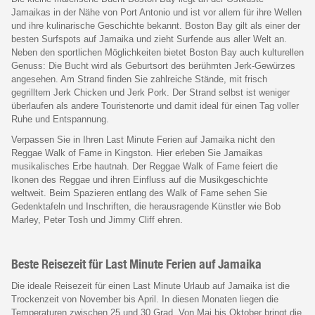
Jamaikas in der Nähe von Port Antonio und ist vor allem für ihre Wellen
und ihre kulinarische Geschichte bekannt. Boston Bay gilt als einer der
besten Surfspots auf Jamaika und zieht Surfende aus aller Welt an.
Neben den sportlichen Möglichkeiten bietet Boston Bay auch kulturellen
Genuss: Die Bucht wird als Geburtsort des berühmten Jerk-Gewürzes
angesehen. Am Strand finden Sie zahlreiche Stände, mit frisch
gegrilltem Jerk Chicken und Jerk Pork. Der Strand selbst ist weniger
überlaufen als andere Touristenorte und damit ideal für einen Tag voller
Ruhe und Entspannung.
Verpassen Sie in Ihren Last Minute Ferien auf Jamaika nicht den
Reggae Walk of Fame in Kingston. Hier erleben Sie Jamaikas
musikalisches Erbe hautnah. Der Reggae Walk of Fame feiert die
Ikonen des Reggae und ihren Einfluss auf die Musikgeschichte
weltweit. Beim Spazieren entlang des Walk of Fame sehen Sie
Gedenktafeln und Inschriften, die herausragende Künstler wie Bob
Marley, Peter Tosh und Jimmy Cliff ehren.
Beste Reisezeit für Last Minute Ferien auf Jamaika
Die ideale Reisezeit für einen Last Minute Urlaub auf Jamaika ist die
Trockenzeit von November bis April. In diesen Monaten liegen die
Temperaturen zwischen 25 und 30 Grad. Von Mai bis Oktober bringt die