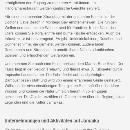
ermöglichen den Zugang zu mehreren Attraktionen. Im
Panoramarestaurant werden karibische Gerichte serviert.
Für einen entspannten Strandtag mit der gesamten Familie ist der
Doctor’s Cave Beach in Montego Bay empfehlenswert. Die ruhigen
Wellen und das seichte Wasser sind für Familien. In der Nähe des
Ufers können Sie Korallenriffe und bunte Fische entdecken. Auch die
Infrastruktur ist hervorragend: Es gibt Umkleidekabinen, Duschen und
Sonnenschirme, die gemietet werden können. Zudem laden
Restaurants und Strandbars in unmittelbarer Nähe zu karibischen
Speisen und erfrischenden Getränken ein.
Unternehmen Sie auch eine Flossfahrt auf dem Martha Brae River. Der
Fluss liegt in der Region Trelawny und fliesst etwa 30 Kilometer durch
tropische Landschaften. Die Fahrt findet auf handgefertigten
Bambusflössen statt und wird von einem erfahrenen Guide gesteuert.
Während der etwa einstündigen Tour gleiten Sie sanft über das klare
Wasser und können die Natur um sich herum in vollen Zügen
geniessen. Die Guides erzählen oft Geschichten über die Region, lokale
Legenden und die Kultur Jamaikas.
Unternehmungen und Aktivitäten auf Jamaika
Die kleine malerische Bucht Boston Bay liegt an der Ostküste