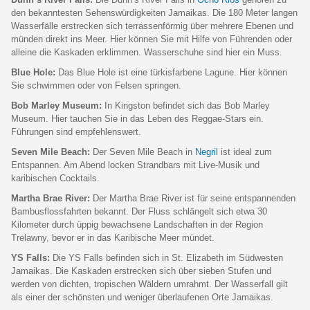
den bekanntesten Sehenswürdigkeiten Jamaikas. Die 180 Meter langen
Wasserfälle erstrecken sich terrassenförmig über mehrere Ebenen und
münden direkt ins Meer. Hier können Sie mit Hilfe von Führenden oder
alleine die Kaskaden erklimmen. Wasserschuhe sind hier ein Muss.
Blue Hole:
Das Blue Hole ist eine türkisfarbene Lagune. Hier können
Sie schwimmen oder von Felsen springen.
Bob Marley Museum:
In Kingston befindet sich das Bob Marley
Museum. Hier tauchen Sie in das Leben des Reggae-Stars ein.
Führungen sind empfehlenswert.
Seven Mile Beach:
Der Seven Mile Beach in
Negril
ist ideal zum
Entspannen. Am Abend locken Strandbars mit Live-Musik und
karibischen Cocktails.
Martha Brae River:
Der Martha Brae River ist für seine entspannenden
Bambusflossfahrten bekannt. Der Fluss schlängelt sich etwa 30
Kilometer durch üppig bewachsene Landschaften in der Region
Trelawny, bevor er in das Karibische Meer mündet.
YS Falls:
Die YS Falls befinden sich in St. Elizabeth im Südwesten
Jamaikas. Die Kaskaden erstrecken sich über sieben Stufen und
werden von dichten, tropischen Wäldern umrahmt. Der Wasserfall gilt
als einer der schönsten und weniger überlaufenen Orte Jamaikas.