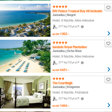
RIU Palace Tropical Bay All Inclusive
Jamaika | Negril
Hotel
,
9 Nächte
, Alles Inklusive
277 kg CO
e p.P.
2
1362.–
ab
CHF
Sandals Royal Plantation
Jamaika | Ocho Rios
Hotel
,
9 Nächte
, Alles Inklusive
277 kg CO
e p.P.
2
5421.–
ab
CHF
The Courtleigh
Jamaika | Kingston
Hotel
,
9 Nächte
, Frühstück
217 kg CO
e p.P.
2
1564.–
ab
CHF