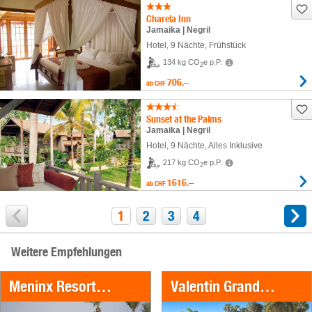
Charela Inn
Jamaika | Negril
Hotel
,
9 Nächte
, Frühstück
134 kg CO
e p.P.
2
706.–
ab
CHF
Sunset at the Palms
Jamaika | Negril
Hotel
,
9 Nächte
, Alles Inklusive
217 kg CO
e p.P.
2
1616.–
ab
CHF
1
2
3
4
Weitere Empfehlungen
Meninx Resort & SPA
Valentin Grand Park Suite Hotel