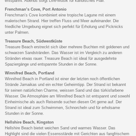
entspannt. Abends sorgt Live-Musik für karibisches Flair.
Frenchman’s Cove, Port Antonio
Frenchman’s Cove kombiniert eine tropische Lagune mit einem
malerischen Strand. Hier treffen Fluss und Meer aufeinander. Die
friedliche Umgebung eignet sich perfekt für Erholung und Picknicks
unter Palmen.
Treasure Beach, Südwestküste
Treasure Beach erstreckt sich über mehrere Buchten mit goldenen und
schwarzen Sandstränden. Das Wasser ist im Vergleich zu anderen
Stränden etwas rauer. Treasure Beach ist ideal für ausgedehnte
Spaziergänge und entspannte Stunden in der Sonne.
Winnifred Beach, Portland
Winnifred Beach in Portland ist einer der letzten noch öffentlichen
Strände Jamaikas und ein echter Geheimtipp. Der Strand ist bekannt
für seinen natürlichen Charme, weissen Sand und das türkisfarbene
Wasser. Die Atmosphäre am Winnifred Beach ist entspannt und sowohl
Einheimische als auch Reisende suchen diesen Ort gerne auf. Der
Strand ist ideal zum Schwimmen, Schnorcheln und für erholsame
Stunden in der Sonne.
Hellshire Beach, Kingston
Hellshire Beach bietet weichen Sand und warmes Wasser. Das
Highlight sind die vielen Essensstände mit Gerichten aus fangfrischem