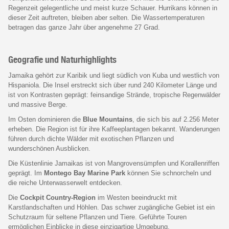
Regenzeit gelegentliche und meist kurze Schauer. Hurrikans können in
dieser Zeit auftreten, bleiben aber selten. Die Wassertemperaturen
betragen das ganze Jahr über angenehme 27 Grad.
Geografie und Naturhighlights
Jamaika gehört zur Karibik und liegt südlich von Kuba und westlich von
Hispaniola. Die Insel erstreckt sich über rund 240 Kilometer Länge und
ist von Kontrasten geprägt: feinsandige Strände, tropische Regenwälder
und massive Berge.
Im Osten dominieren die
Blue Mountains
, die sich bis auf 2.256 Meter
erheben. Die Region ist für ihre Kaffeeplantagen bekannt. Wanderungen
führen durch dichte Wälder mit exotischen Pflanzen und
wunderschönen Ausblicken.
Die Küstenlinie Jamaikas ist von Mangrovensümpfen und Korallenriffen
geprägt. Im
Montego Bay Marine Park
können Sie schnorcheln und
die reiche Unterwasserwelt entdecken.
Die
Cockpit Country-Region
im Westen beeindruckt mit
Karstlandschaften und Höhlen. Das schwer zugängliche Gebiet ist ein
Schutzraum für seltene Pflanzen und Tiere. Geführte Touren
ermöglichen Einblicke in diese einzigartige Umgebung.