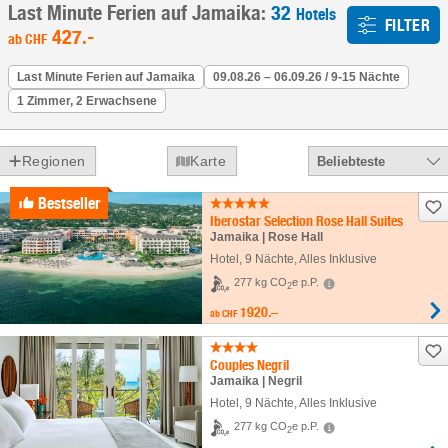
Last Minute Ferien auf Jamaika:
32
Hotels
FILTER
427
.-
ab
CHF
Last Minute Ferien auf Jamaika
09.08.26 – 06.09.26 / 9-15 Nächte
1 Zimmer, 2 Erwachsene
Regionen
Karte
Beliebteste
Bestseller
Iberostar Selection Rose Hall Suites
Jamaika | Rose Hall
Hotel
,
9 Nächte
, Alles Inklusive
277 kg CO
e p.P.
2
1920.–
ab
CHF
Couples Negril
Jamaika | Negril
Hotel
,
9 Nächte
, Alles Inklusive
277 kg CO
e p.P.
2