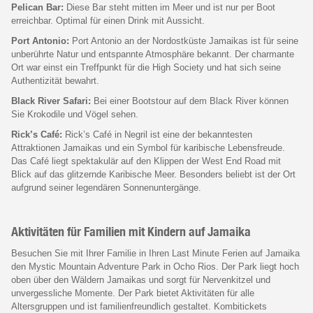
Pelican Bar:
Diese Bar steht mitten im Meer und ist nur per Boot
erreichbar. Optimal für einen Drink mit Aussicht.
Port Antonio:
Port Antonio an der Nordostküste Jamaikas ist für seine
unberührte Natur und entspannte Atmosphäre bekannt. Der charmante
Ort war einst ein Treffpunkt für die High Society und hat sich seine
Authentizität bewahrt.
Black River Safari:
Bei einer Bootstour auf dem Black River können
Sie Krokodile und Vögel sehen.
Rick’s Café:
Rick’s Café in Negril ist eine der bekanntesten
Attraktionen Jamaikas und ein Symbol für karibische Lebensfreude.
Das Café liegt spektakulär auf den Klippen der West End Road mit
Blick auf das glitzernde Karibische Meer. Besonders beliebt ist der Ort
aufgrund seiner legendären Sonnenuntergänge.
Aktivitäten für Familien mit Kindern auf Jamaika
Besuchen Sie mit Ihrer Familie in Ihren Last Minute Ferien auf Jamaika
den Mystic Mountain Adventure Park in Ocho Rios. Der Park liegt hoch
oben über den Wäldern Jamaikas und sorgt für Nervenkitzel und
unvergessliche Momente. Der Park bietet Aktivitäten für alle
Altersgruppen und ist familienfreundlich gestaltet. Kombitickets