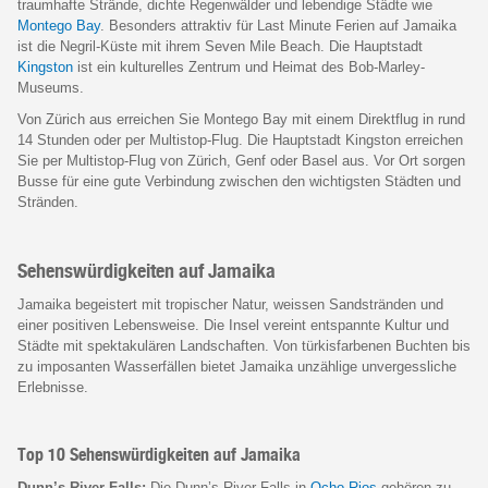
traumhafte Strände, dichte Regenwälder und lebendige Städte wie
Montego Bay
. Besonders attraktiv für Last Minute Ferien auf Jamaika
ist die Negril-Küste mit ihrem Seven Mile Beach. Die Hauptstadt
Kingston
ist ein kulturelles Zentrum und Heimat des Bob-Marley-
Museums.
Von Zürich aus erreichen Sie Montego Bay mit einem Direktflug in rund
14 Stunden oder per Multistop-Flug. Die Hauptstadt Kingston erreichen
Sie per Multistop-Flug von Zürich, Genf oder Basel aus. Vor Ort sorgen
Busse für eine gute Verbindung zwischen den wichtigsten Städten und
Stränden.
Sehenswürdigkeiten auf Jamaika
Jamaika begeistert mit tropischer Natur, weissen Sandstränden und
einer positiven Lebensweise. Die Insel vereint entspannte Kultur und
Städte mit spektakulären Landschaften. Von türkisfarbenen Buchten bis
zu imposanten Wasserfällen bietet Jamaika unzählige unvergessliche
Erlebnisse.
Top 10 Sehenswürdigkeiten auf Jamaika
Dunn’s River Falls:
Die Dunn’s River Falls in
Ocho Rios
gehören zu