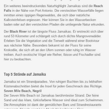
Ein weiteres beeindruckendes Naturhighlight Jamaikas sind die
Reach
Falls
in der Nähe von Port Antonio. Die versteckten Wasserfälle liegen
inmitten eines üppigen Regenwaldes, die sich über natürliche
Kalksteinfelsen ergiessen. Hier können Sie in den Wasserbecken
baden oder auf den versteckten Pfaden die umliegende Natur erkunden.
Der
Black River
ist der längste Fluss Jamaikas. Er erstreckt sich über
rund 53 Kilometer und schlängelt sich durch dichte Mangrovenwälder.
Erleben Sie die Vegetation und die Tierwelt während einer Bootstour
aus nächster Nähe. Besonders bekannt ist der Fluss für seine
Krokodile, die sich oft an den Ufern sonnen oder ruhig im Wasser
treiben. Auch exotische Vögel wie Reiher, Ibisse und Fischadler sind
hier zu beobachten.
Top 5 Strände auf Jamaika
Jamaika ist ein Strandparadies. Von ruhigen Buchten bis zu lebhaften
Küstenabschnitten bietet die Insel für jeden Geschmack das Richtige.
Seven Mile Beach, Negril
Der Seven Mile Beach ist Jamaikas berühmtester Strand. Der feine
Sand und das klare, türkisfarbene Wasser sind ideal zum Schwimmen.
Die Atmosphäre ist dank der gemütlichen Bars und Strandrestaurants