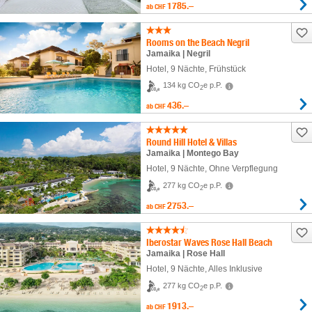
1785.–
ab
CHF
Rooms on the Beach Negril
Jamaika | Negril
Hotel
,
9 Nächte
, Frühstück
134 kg CO
e p.P.
2
436.–
ab
CHF
Round Hill Hotel & Villas
Jamaika | Montego Bay
Hotel
,
9 Nächte
, Ohne Verpflegung
277 kg CO
e p.P.
2
2753.–
ab
CHF
Iberostar Waves Rose Hall Beach
Jamaika | Rose Hall
Hotel
,
9 Nächte
, Alles Inklusive
277 kg CO
e p.P.
2
1913.–
ab
CHF