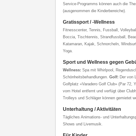
Service-Programms können auch die The-
(ausgenommen die Kinderbereiche).
Gratissport / -Wellness
Fitnesscenter, Tennis, Fussball, Volleybal
Boccia, Tischtennis, Strandfussball, Bea
Katamaran, Kajak, Schnorcheln, Windsurf
Yoga.
Sport und Wellness gegen Geb
Wellness:
Spa mit Whirlpool, Regendusc
Schönheitsbehandlungen.
Golf:
Der von L
Golfplatz «Varadero Golf Club» (Par 72, Y
vom Hotel entfernt und verfügt über Clu
Trolleys und Schläger können gemietet w
Unterhaltung / Aktivitäten
Tägliches Animations- und Unterhaltungs
Shows und Livemusik.
Für Kinder