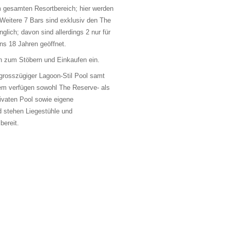
 gesamten Resortbereich; hier werden
 Weitere 7 Bars sind exklusiv den The
lich; davon sind allerdings 2 nur für
s 18 Jahren geöffnet.
n zum Stöbern und Einkaufen ein.
grosszügiger Lagoon-Stil Pool samt
em verfügen sowohl The Reserve- als
ivaten Pool sowie eigene
 stehen Liegestühle und
ereit.