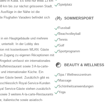
dero in Kuba. Es sind nur etwa 13 km
Spielplatz
8 km bis zur nächst grösseren Stadt,
Ausflüge in der Nähe ist die
ale Flughafen Varadero befindet sich
SOMMERSPORT
Fussball
Beachvolleyball
 in ein Hauptgebäude und mehrere
Tennis
nterteilt. In der Lobby des
Golf
tion mit kostenlosem WLAN. Gäste
Sportprogramm
en Zugang zu eigenen Réceptionen mit
ngebot umfasst ein internationales
BEAUTY & WELLNESS
uffetrestaurant sowie 3 A-la-carte-
 und internationaler Küche. Ein
Spa / Wellnesszentrum
sten Gäste bereit. Zusätzlich gibt es
Massage
sschliesslich Royal-Service-Kunden
Schönheits​anwendungen
yal Service-Gäste stehen zusätzlich
Yoga
 sowie 3 weitere A-la-carte-Restaurants
, italienische sowie asiatisch-