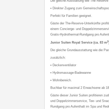
Die gleiche Ausstattung wie The Reserve 
• Direkter Zugang zum Gemeinschaftspoo
Perfekt für Familien geeignet.
Gäste der The-Reserve-Unterkünfte profit
einem Concierge- und Doppelzimmerservic
Gratis-Hydrothermal-Rundgang pro Aufent
2
Junior Suiten Royal Service (ca. 83 m
Die gleiche Grundausstattung wie die Par
zusätzlich:
• Deckenventilator
• Hydromassage-Badewanne
• Wohnbereich.
Buchbar für maximal 2 Erwachsene ab 18
Gäste dieser Junior Suiten profitieren z
und Doppelzimmerservice, Tee- und Snac
Rundgang pro Aufenthalt im Spa und Red