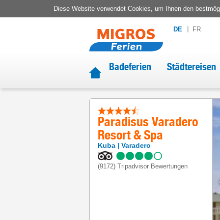
Diese Website verwendet Cookies, um Ihnen den bestmögli
DE
FR
Badeferien
Städtereisen
Paradisus Varadero
Resort & Spa
Kuba
Varadero
(9172)
Tripadvisor Bewertungen