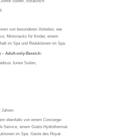
Junior Suiten, zusätzlich:
l.
ieren von besonderen Vorteilen, wie
e, Minisnacks für Kinder, einem
halt im Spa und Reduktionen im Spa.
) – Adult-only-Bereich:
adisus Junior Suiten,
 Jahren.
udem ebenfalls von einem Concierge-
k-Service, einem Gratis-Hydrothermal-
uktionen im Spa. Gäste des Royal-