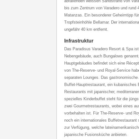
abfallenden weissen Sandstrand von Vara
bis zum Zentrum von Varadero und rund 4
Matanzas. Ein besonderer Geheimtipp für 
Tropfsteinhöhle Bellamar. Der internation
ungefähr 40 km entfernt.
Infrastruktur
Das Paradisus Varadero Resort & Spa ist
Nebengebäude, auch Bungalows genannt, u
Hauptgebäudes befindet sich eine Récep
von The-Reserve- und Royal-Service hab
separaten Lounges. Das gastronomische A
Buffet-Hauptrestaurant, ein kubanisches B
Restaurants mit japanischer, mediterraner
spezielles Kinderbuffet steht für die jüng
zwei Gourmetrestaurants, wobei eines au
vorbehalten ist. Für The-Reserve- und Ro
noch ein internationales Buffetrestaurant
zur Verfügung, welche lateinamerikanische
japanische Fusionsküche anbieten.