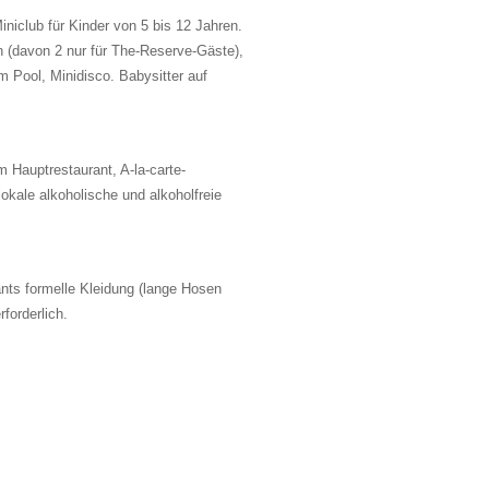
iniclub für Kinder von 5 bis 12 Jahren.
n (davon 2 nur für The-Reserve-Gäste),
m Pool, Minidisco. Babysitter auf
m Hauptrestaurant, A-la-carte-
kale alkoholische und alkoholfreie
nts formelle Kleidung (lange Hosen
forderlich.