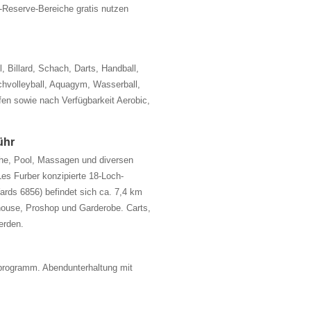
Reserve-Bereiche gratis nutzen
l, Billard, Schach, Darts, Handball,
chvolleyball, Aquagym, Wasserball,
en sowie nach Verfügbarkeit Aerobic,
ühr
he, Pool, Massagen und diversen
es Furber konzipierte 18-Loch-
ards 6856) befindet sich ca. 7,4 km
bhouse, Proshop und Garderobe. Carts,
erden.
programm. Abendunterhaltung mit