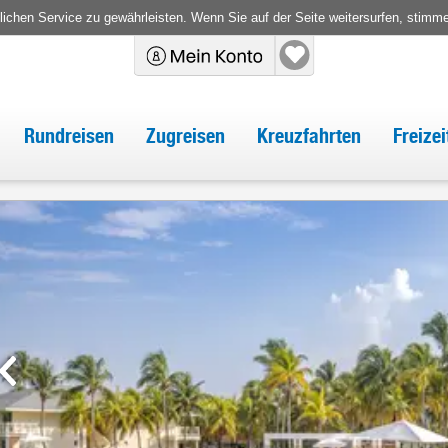
chen Service zu gewährleisten. Wenn Sie auf der Seite weitersurfen, stimm
Rundreisen
Zugreisen
Kreuzfahrten
Freize